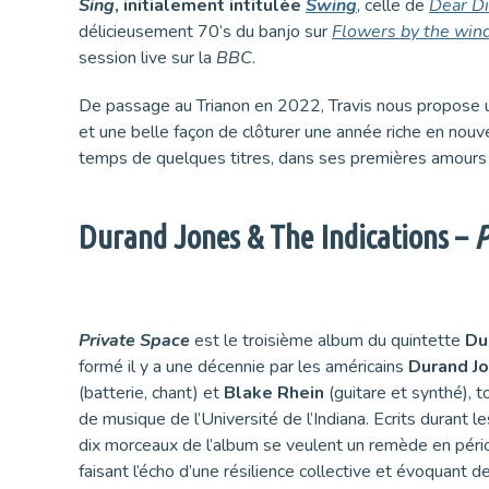
Sing
, initialement intitulée
Swing
, celle de
Dear Di
délicieusement 70’s du banjo sur
Flowers by the wi
session live sur la
BBC
.
De passage au Trianon en 2022, Travis nous propose u
et une belle façon de clôturer une année riche en nou
temps de quelques titres, dans ses premières amours
Durand Jones & The Indications –
P
Private Space
est le troisième album du quintette
Du
formé il y a une décennie par les américains
Durand J
(batterie, chant) et
Blake Rhein
(guitare et synthé), to
de musique de l’Université de l’Indiana. Ecrits durant 
dix morceaux de l’album se veulent un remède en pério
faisant l’écho d’une résilience collective et évoquan