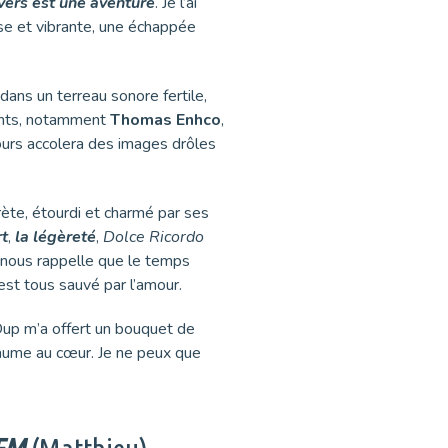
vers est une aventure
. Je l’ai
se et vibrante, une échappée
dans un terreau sonore fertile,
lants, notamment
Thomas Enhco
,
urs accolera des images drôles
rète, étourdi et charmé par ses
rt
,
la légèreté
,
Dolce Ricordo
 nous rappelle que le temps
est tous sauvé par l’amour.
Dup m’a offert un bouquet de
baume au cœur. Je ne peux que