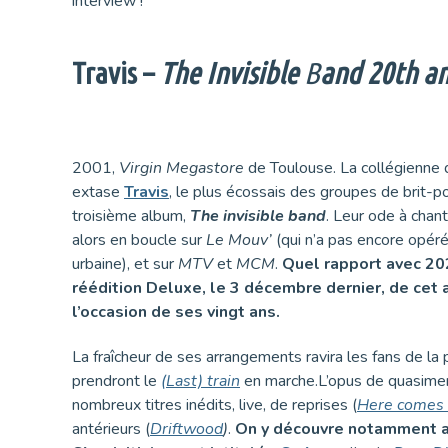
interview !
Travis –
The Invisible
B
and 20th an
2001,
Virgin Megastore
de Toulouse. La collégienne 
extase
Travis
, le plus écossais des groupes de brit-p
troisième album,
The invisible band
. Leur ode à cha
alors en boucle sur
Le Mouv’
(qui n’a pas encore opéré
urbaine), et sur
MTV
et
MCM
.
Quel rapport avec 20
réédition Deluxe, le 3 décembre dernier, de cet
l’occasion de ses vingt ans.
La fraîcheur de ses arrangements ravira les fans de l
prendront le
(Last) train
en marche.L’opus de quasime
nombreux titres inédits, live, de reprises (
Here comes 
antérieurs (
Driftwood
)
.
On y découvre notamment a