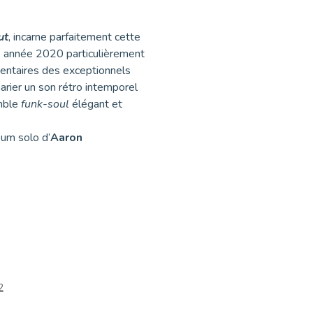
ut
, incarne parfaitement cette
ne année 2020 particulièrement
entaires des exceptionnels
arier un son rétro intemporel
mble
funk-soul
élégant et
bum solo d’
Aaron
2