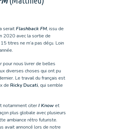
 FM
(Matthieu)
a serait
Flashback FM
, issu de
en 2020 avec la sortie de
e 15 titres ne m’a pas déçu. Loin
 année.
 pour nous livrer de belles
aux diverses choses qui ont pu
ernier. Le travail du français est
ix de
Ricky Ducati
, qui semble
eut notamment citer
I Know
et
façon plus globale avec plusieurs
te ambiance rétro futuriste.
s avait annoncé lors de notre