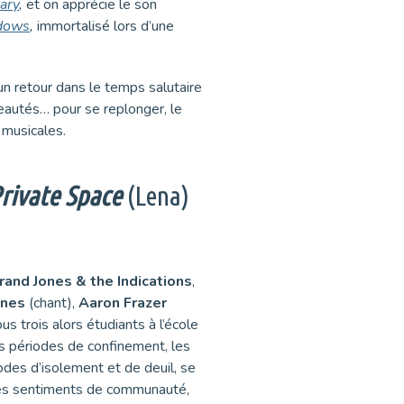
ary
,
et on apprécie le son
ndows
,
immortalisé lors d’une
n retour dans le temps salutaire
veautés… pour se replonger, le
 musicales.
rivate Space
(Lena)
rand Jones & the Indications
,
ones
(chant),
Aaron Frazer
us trois alors étudiants à l’école
les périodes de confinement, les
des d’isolement et de deuil, se
t des sentiments de communauté,