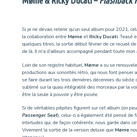
Møme & Ricky Ducati –
Flashback
Si je ne devais retenir qu’un seul album pour 2021, cel
la collaboration entre
Møme
et
Ricky Ducati
. Teasé 
quelques titres, la sortie début février de ce recueil d
de là. Il m’a d’ailleurs accompagné pendant toute mon
Loin de son registre habituel,
Møme
a su se renouveler
productions aux sonorités rétro, qui nous font penser 
se faire durant les trois dernières décennies du siècle d
sublimé sur la quasi intégralité des morceaux par la vo
être la seule à pouvoir y être posée.
Si de véritables pépites figurent sur cet album (on p
Passenger Seat
), celui-ci a également été pensé de 
interludes qui, de façon cohérente, nous garde dans cet
Vivement la sortie de la version deluxe que
Møme
nou