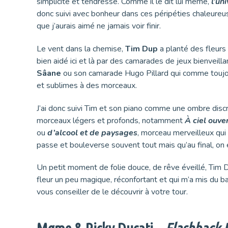
simplicité et tendresse. Comme il le dit lui même,
l’uni
donc suivi avec bonheur dans ces péripéties chaleureu
que j’aurais aimé ne jamais voir finir.
Le vent dans la chemise,
Tim Dup
a planté des fleurs 
bien aidé ici et là par des camarades de jeux bienveil
Sâane
ou son camarade Hugo Pillard qui comme toujo
et sublimes à des morceaux.
J’ai donc suivi Tim et son piano comme une ombre disc
morceaux légers et profonds, notamment
À ciel ouve
ou
d’alcool et de paysages
, morceau merveilleux qui
passe et bouleverse souvent tout mais qu’au final, on 
Un petit moment de folie douce, de rêve éveillé, Tim 
fleur un peu magique, réconfortant et qui m’a mis du 
vous conseiller de le découvrir à votre tour.