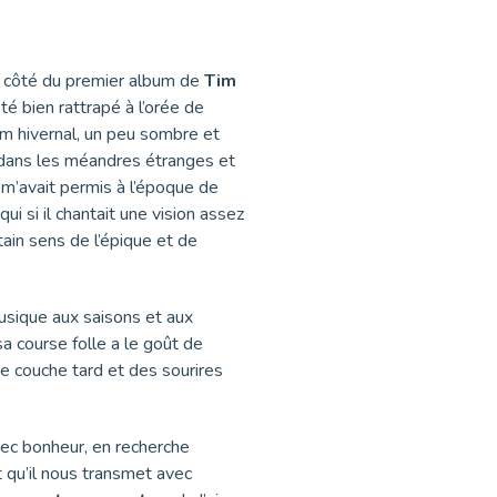
à côté du premier album de
Tim
é bien rattrapé à l’orée de
um hivernal, un peu sombre et
dans les méandres étranges et
m m’avait permis à l’époque de
ui si il chantait une vision assez
tain sens de l’épique et de
usique aux saisons et aux
a course folle a le goût de
se couche tard et des sourires
ec bonheur, en recherche
 qu’il nous transmet avec