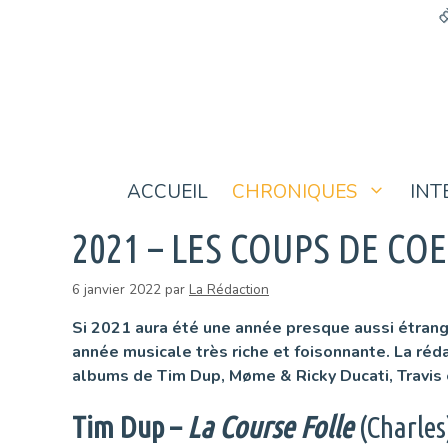
Aller
au
contenu
ACCUEIL
CHRONIQUES
INT
2021 – LES COUPS DE COE
6 janvier 2022
par
La Rédaction
Si 2021 aura été une année presque aussi étrange
année musicale très riche et foisonnante. La réd
albums de Tim Dup, Møme & Ricky Ducati, Travis
Tim Dup –
La Course Foll
e
(Charles