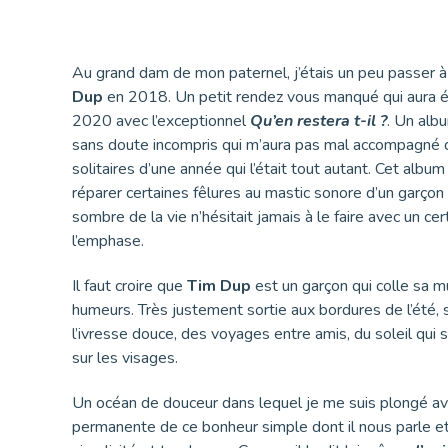
Au grand dam de mon paternel, j’étais un peu passer 
Dup
en 2018. Un petit rendez vous manqué qui aura ét
2020 avec l’exceptionnel
Qu’en restera t-il ?
. Un alb
sans doute incompris qui m’aura pas mal accompagné 
solitaires d’une année qui l’était tout autant. Cet albu
réparer certaines fêlures au mastic sonore d’un garçon q
sombre de la vie n’hésitait jamais à le faire avec un cer
l’emphase.
Il faut croire que
Tim Dup
est un garçon qui colle sa m
humeurs. Très justement sortie aux bordures de l’été, s
l’ivresse douce, des voyages entre amis, du soleil qui 
sur les visages.
Un océan de douceur dans lequel je me suis plongé av
permanente de ce bonheur simple dont il nous parle et