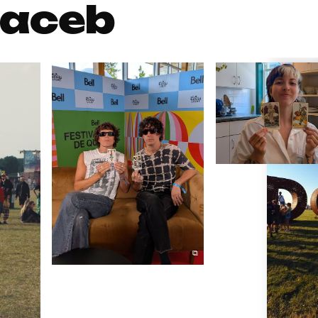
aceb
⧉