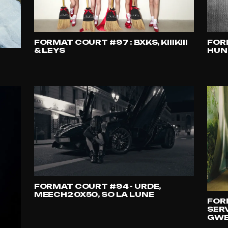
FORMAT COURT #97 : BXKS, KIIIKIII
FOR
& LEYS
HUNT
FORMAT COURT #94 - URDE,
MEECH20X50, SO LA LUNE
FOR
SER
GWE