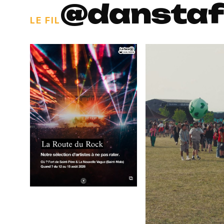
@danstaf
LE FIL
⧉