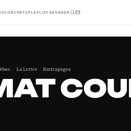
WS
CONCERTS
PLAYLISTS
AGENDA
uébec
·
La Lettre
·
Rattrapages
MAT COU
URT #102 :
AFRANGE &