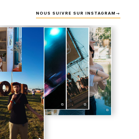
NOUS SUIVRE SUR INSTAGRAM
→
⧉
⧉
⧉
⧉
▶