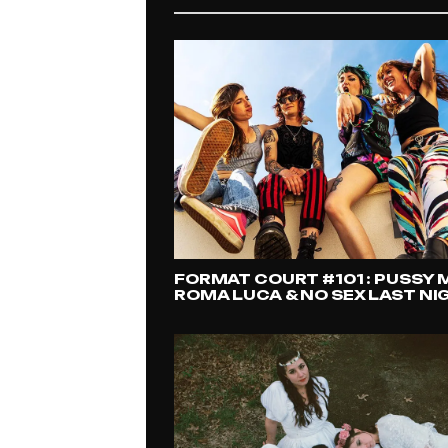
FORMAT COURT #101 : PUSSY M
ROMA LUCA & NO SEX LAST NI