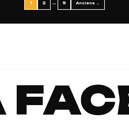
1
2
…
9
Anciens →
 FAC