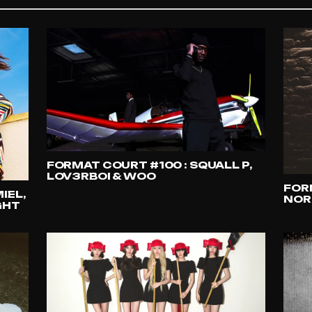
FORMAT COURT #100 : SQUALL P,
LOV3RBOI & WOO
FOR
IEL,
NOR
GHT