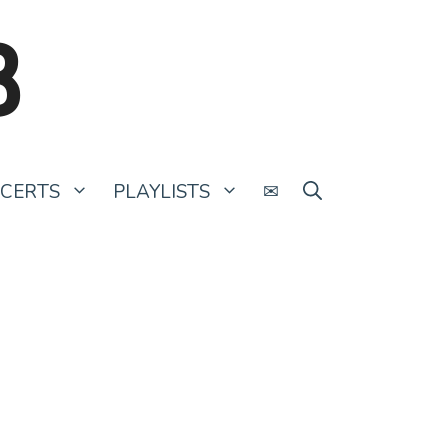
B
CERTS
PLAYLISTS
✉
La Face B de l’Histoire #1 : El
Djazaïr – L (Raphaële Lannadère)
7 septembre 2019
par
Camille