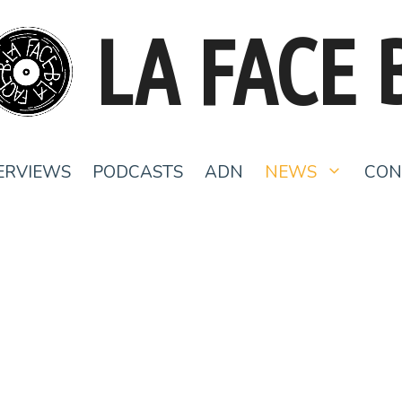
LA FACE 
ERVIEWS
PODCASTS
ADN
NEWS
CON
La Face B de l’Histoire #2 : Tchador
Woman (Manal’s songe) – Babx
23 septembre 2020
par
Camille