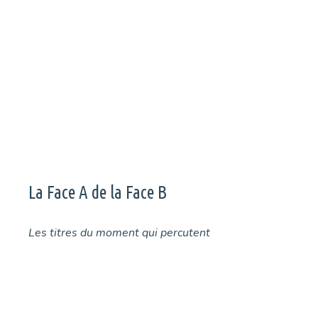
Deux jours de concerts, trois scènes et une atmosphère
unique : retour sur le Foul Weather Festival, rendez-vous
incontournable au Havre.
Page
Page
Page
→
La Face A de la Face B
Les titres du moment qui percutent