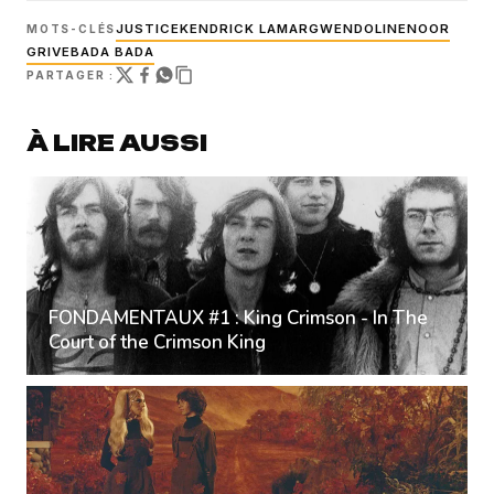
JUSTICE
KENDRICK LAMAR
GWENDOLINE
NOOR
MOTS-CLÉS
GRIVE
BADA BADA
PARTAGER :
À LIRE AUSSI
FONDAMENTAUX #1 : King Crimson - In The
Court of the Crimson King