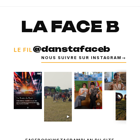
LA FACE B
@danstafaceb
LE FIL
NOUS SUIVRE SUR INSTAGRAM
→
⧉
⧉
⧉
▶