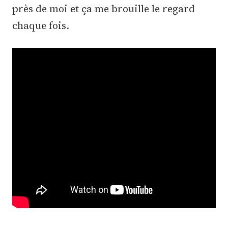
près de moi et ça me brouille le regard
chaque fois.