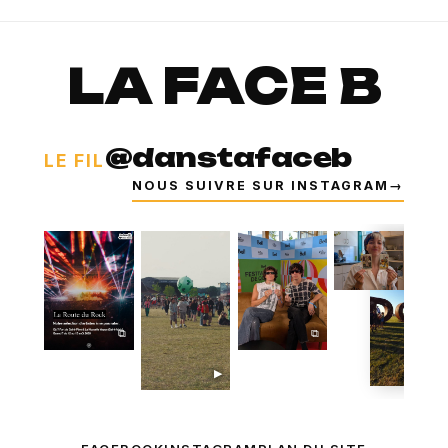
LA FACE B
@danstafaceb
LE FIL
NOUS SUIVRE SUR INSTAGRAM
→
⧉
⧉
⧉
▶