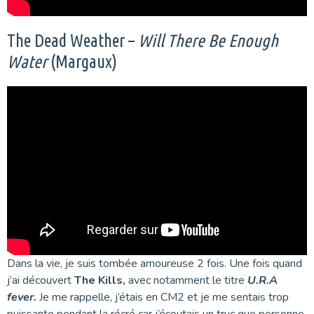
The Dead Weather –
Will There Be Enough
Water
(Margaux)
Dans la vie, je suis tombée amoureuse 2 fois. Une fois quand
j’ai découvert
The Kills,
avec notamment le titre
U.R.A
fever.
Je me rappelle, j’étais en CM2 et je me sentais trop