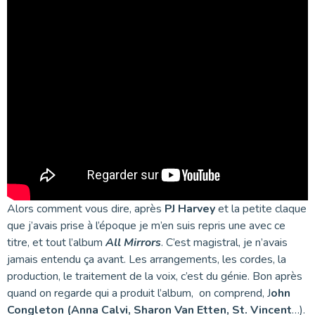
Alors comment vous dire, après
PJ Harvey
et la petite claque
que j’avais prise à l’époque je m’en suis repris une avec ce
titre, et tout l’album
All Mirrors
. C’est magistral, je n’avais
jamais entendu ça avant. Les arrangements, les cordes, la
production, le traitement de la voix, c’est du génie. Bon après
quand on regarde qui a produit l’album, on comprend, J
ohn
Congleton (Anna Calvi, Sharon Van Etten, St. Vincent
…).