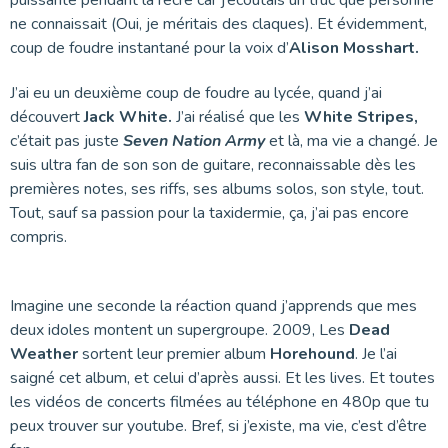
puissante pendant la récré car j’écoutais un truc que personne
ne connaissait (Oui, je méritais des claques). Et évidemment,
coup de foudre instantané pour la voix d’
Alison Mosshart.
J’ai eu un deuxième coup de foudre au lycée, quand j’ai
découvert
Jack White.
J’ai réalisé que les
White Stripes,
c’était pas juste
Seven Nation Army
et là, ma vie a changé. Je
suis ultra fan de son son de guitare, reconnaissable dès les
premières notes, ses riffs, ses albums solos, son style, tout.
Tout, sauf sa passion pour la taxidermie, ça, j’ai pas encore
compris.
Imagine une seconde la réaction quand j’apprends que mes
deux idoles montent un supergroupe. 2009, Les
Dead
Weather
sortent leur premier album
Horehound
. Je l’ai
saigné cet album, et celui d’après aussi. Et les lives. Et toutes
les vidéos de concerts filmées au téléphone en 480p que tu
peux trouver sur youtube. Bref, si j’existe, ma vie, c’est d’être