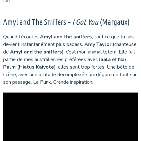
fan.
Amyl and The Sniffers –
I Got You
(Margaux)
Quand t’écoutes
Amyl and the sniffers,
tout ce que tu fais
devient instantanément plus badass.
Amy Taylor
(chanteuse
de
Amyl and the sniffers
), c’est mon animal totem. Elle fait
partie de mes australiennes préférées avec
Jaala
et
Nai
Palm (Hiatus Kaiyote
), elles sont trop fortes. Une bête de
scène, avec une attitude décomplexée qui dégomme tout sur
son passage. Le Punk. Grande inspiration.