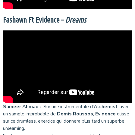
Fashawn Ft Evidence
–
Dreams
Sameer Ahmad :
Sur une instrumentale d’
Alchemist
, avec
un sample improbable de
Demis Roussos
,
Evidence
glisse
sur ce drumless, exercice qui donnera plus tard un superbe
unlearning.