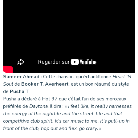
Sameer Ahmad :
Cette chanson, qui échantillonne
Heart ‘N
Soul
de
Booker T. Averheart
, est un bon résumé du style
de
Pusha T
.
Pusha a déclaré à Hot 97 que c’était l’un de ses morceaux
préférés de
Daytona
. Il dira : «
I feel like, it really harnesses
the energy of the nightlife and the street-life and that
competitive club spirit. It’s car music to me. It’s pull-up in
front of the club, hop out and flex, go crazy
. »