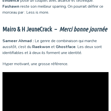
Evidence
pose un couplet avec aisance et technique.
Fashawn
reste son meilleur sparring. On pourrait définir ce
morceau par : Less is more.
Mairo & H JeuneCrack
–
Merci bonne journée
Sameer Ahmad :
Le genre de combinaison qui marche
aussitôt, c’est du
Raekwon
et
Ghostface
. Les deux sont
identifiables et à deux ils forment une identité.
Hyper motivant, une grosse référence.