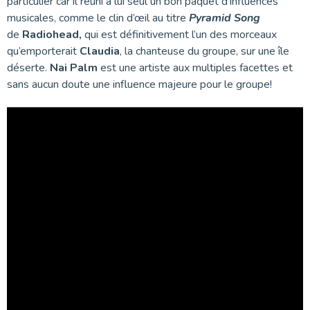
particulier car il réuni à lui seul un bon paquet d’influences
musicales, comme le clin d’œil au titre
Pyramid Song
de
Radiohead,
qui est définitivement l’un des morceaux
qu’emporterait
Claudia
, la chanteuse du groupe, sur une île
déserte.
Nai Palm
est une artiste aux multiples facettes et
sans aucun doute une influence majeure pour le groupe!