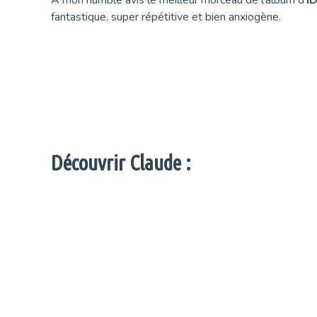
A mon humble avis le meilleur morceau de l’album d’
I
fantastique, super répétitive et bien anxiogène.
Découvrir Claude :