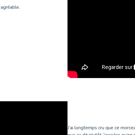
 agréable.
J’ai longtemps cru que ce morceau
que ça dit plutôt ‘j’espère qu’on