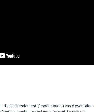
 disait littéralement ‘j’espère que tu vas crever’, alors
 crèvera ensemble’, ce qui est plus cool. La voix est