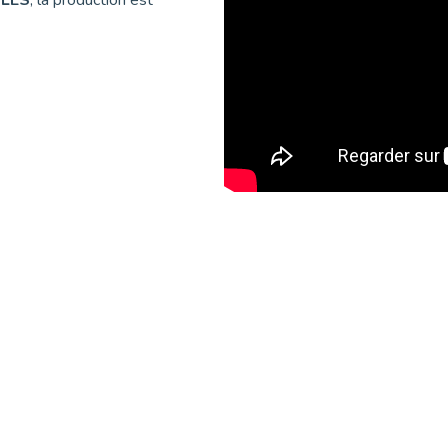
DLES
, la production est