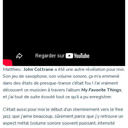
Matthieu :
John Coltrane
a été une autre révélation pour moi.
Son jeu de saxophone, son volume sonore, ça m’a emmené
dans des états de presque-transe c’était fou ! J’ai vraiment
découvert ce musicien à travers l’album
My Favorite Things
,
et j’ai tout de suite écouté tout ce qu’il a pu enregistrer.
C’était aussi pour moi le début d’un cheminement vers le free
jazz, que j’aime beaucoup, sûrement parce que j’y retrouve un
aspect métal (volume sonore souvent puissant, intensité