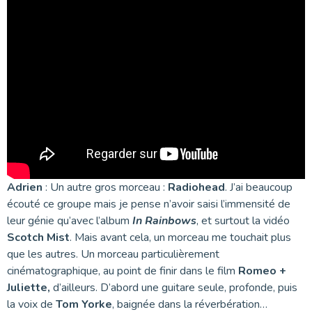
Adrien
: Un autre gros morceau :
Radiohead
. J’ai beaucoup
écouté ce groupe mais je pense n’avoir saisi l’immensité de
leur génie qu’avec l’album
In Rainbows
, et surtout la vidéo
Scotch Mist
. Mais avant cela, un morceau me touchait plus
que les autres. Un morceau particulièrement
cinématographique, au point de finir dans le film
Romeo +
Juliette,
d’ailleurs. D’abord une guitare seule, profonde, puis
la voix de
Tom Yorke
, baignée dans la réverbération…