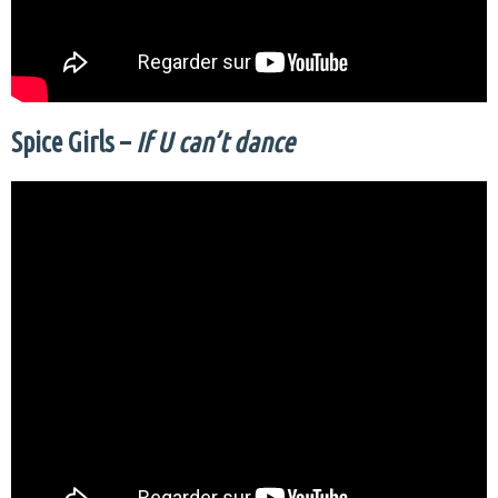
Spice Girls –
If U can’t dance