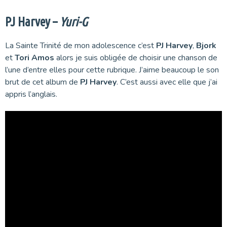
PJ Harvey –
Yuri-G
La Sainte Trinité de mon adolescence c’est
PJ Harvey
,
Bjork
et
Tori Amos
alors je suis obligée de choisir une chanson de
l’une d’entre elles pour cette rubrique. J’aime beaucoup le son
brut de cet album de
PJ Harvey
. C’est aussi avec elle que j’ai
appris l’anglais.