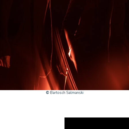
©
Bartosch Salmanski