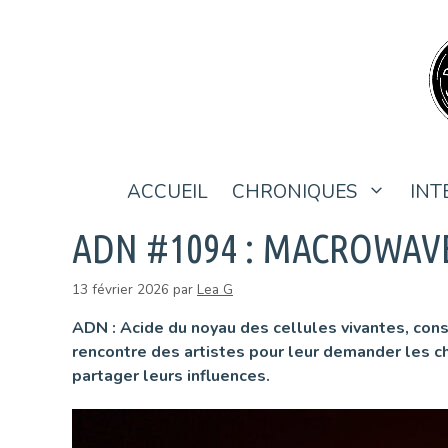
Aller
au
contenu
ACCUEIL
CHRONIQUES
INT
ADN #1094 : MACROWAV
13 février 2026
par
Lea G
ADN : Acide du noyau des cellules vivantes, con
rencontre des artistes pour leur demander les ch
partager leurs influences.