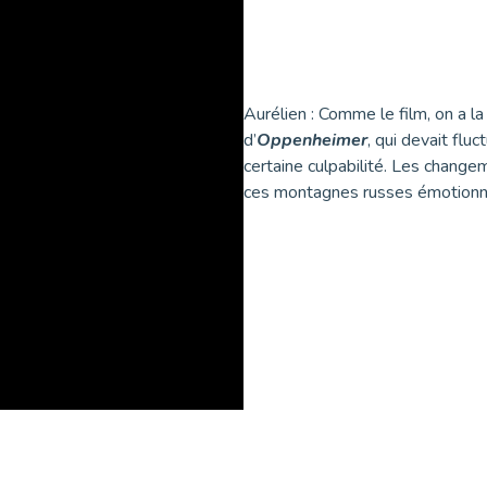
Aurélien : Comme le film, on a la 
d’
Oppenheimer
, qui devait flu
certaine culpabilité. Les chan
ces montagnes russes émotionn