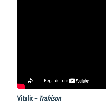
Vitalic –
Trahison