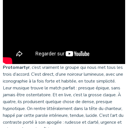
Protomartyr
, c’est vraiment le groupe qui nous met tous les
trois d’accord. C’est direct, d’une noirceur lumineuse, avec une
iconographie à la fois forte et habitée, en toute simplicité.
Leur musique trouve le match parfait : presque épique, sans
jamais être ostentatoire. Et en live, c’est la grosse claque. À
quatre, ils produisent quelque chose de dense, presque
hypnotique. On rentre littéralement dans la tête du chanteur,
happé par cette parole intérieure, tendue, lucide. C’est l’art du
contraste porté à son apogée : rudesse et clarté, urgence et