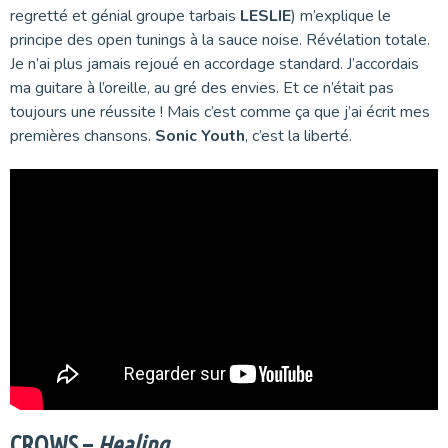
regretté et génial groupe tarbais
LESLIE
) m’explique le
principe des open tunings à la sauce noise. Révélation totale.
Je n’ai plus jamais rejoué en accordage standard. J’accordais
ma guitare à l’oreille, au gré des envies. Et ce n’était pas
toujours une réussite ! Mais c’est comme ça que j’ai écrit mes
premières chansons.
Sonic Youth
, c’est la liberté.
CROWS –
Healing