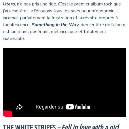
Utero
, n’a pas pris une ride. C’est le premier album rock que
j’ai acheté et je l’écoutais tous les soirs pour m’endormir. Il
incarnait parfaitement la frustration et la révolte propres à
l’adolescence.
Something in the Way
, dernier titre de l’album,
est lancinant, obsédant, mélancolique et totalement
inaltérable.
THE WHITE STRIPES
– Fell in love with a girl