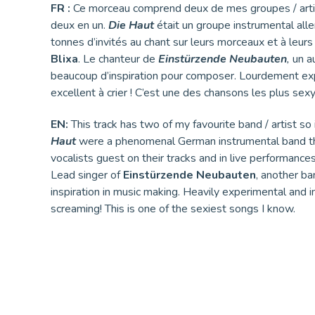
FR :
Ce morceau comprend deux de mes groupes / artis
deux en un.
Die Haut
était un groupe instrumental al
tonnes d’invités au chant sur leurs morceaux et à leurs
Blixa
. Le chanteur de
Einstürzende Neubauten
,
un a
beaucoup d’inspiration pour composer. Lourdement expé
excellent à crier ! C’est une des chansons les plus sex
EN:
This track has two of my favourite band / artist so i
Haut
were a phenomenal German instrumental band th
vocalists guest on their tracks and in live performance
Lead singer of
Einstürzende Neubauten
, another ba
inspiration in music making. Heavily experimental and i
screaming! This is one of the sexiest songs I know.