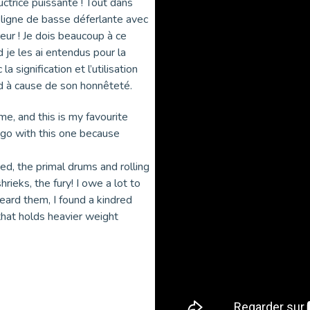
uctrice puissante ! Tout dans
a ligne de basse déferlante avec
ureur ! Je dois beaucoup à ce
je les ai entendus pour la
a signification et l’utilisation
rd à cause de son honnêteté.
ime, and this is my favourite
ll go with this one because
ed, the primal drums and rolling
hrieks, the fury! I owe a lot to
heard them, I found a kindred
 that holds heavier weight