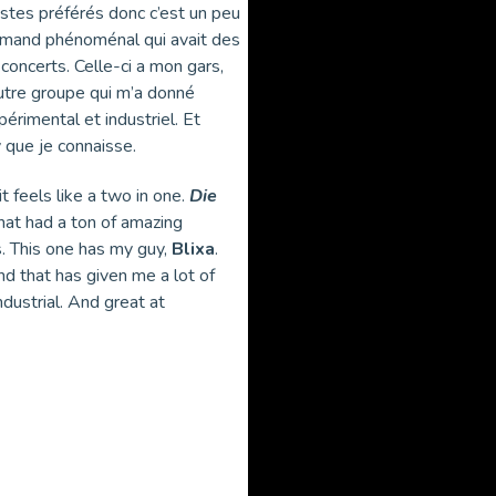
tes préférés donc c’est un peu
lemand phénoménal qui avait des
 concerts. Celle-ci a mon gars,
utre groupe qui m’a donné
rimental et industriel. Et
y que je connaisse.
t feels like a two in one.
Die
at had a ton of amazing
s. This one has my guy,
Blixa
.
nd that has given me a lot of
ndustrial. And great at