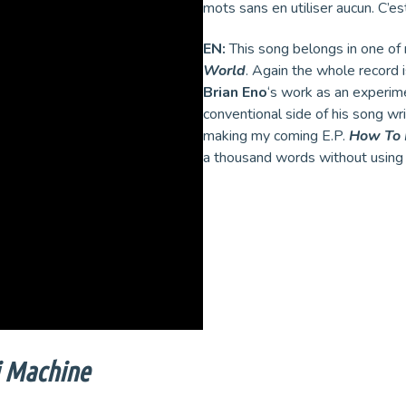
mots sans en utiliser aucun. C’e
EN:
This song belongs in one of 
World
. Again the whole record is
Brian Eno
‘s work as an experime
conventional side of his song wri
making my coming E.P.
How To
a thousand words without using o
i Machine