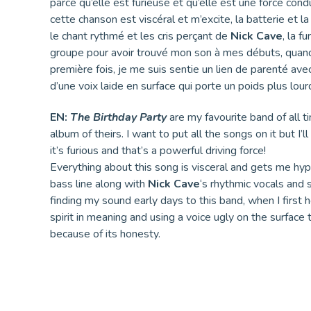
parce qu’elle est furieuse et qu’elle est une force cond
cette chanson est viscéral et m’excite, la batterie et l
le chant rythmé et les cris perçant de
Nick Cave
, la f
groupe pour avoir trouvé mon son à mes débuts, quand 
première fois, je me suis sentie un lien de parenté avec l
d’une voix laide en surface qui porte un poids plus lou
EN:
The Birthday Party
are my favourite band of all t
album of theirs. I want to put all the songs on it but I’
it’s furious and that’s a powerful driving force!
Everything about this song is visceral and gets me hyp
bass line along with
Nick Cave
‘s rhythmic vocals and s
finding my sound early days to this band, when I first 
spirit in meaning and using a voice ugly on the surface
because of its honesty.