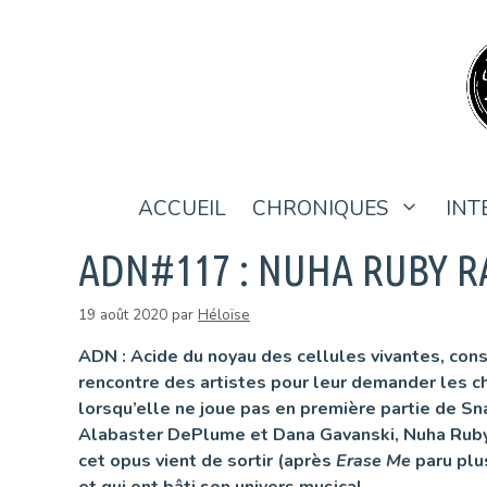
Aller
au
contenu
ACCUEIL
CHRONIQUES
INT
ADN#117 : NUHA RUBY R
19 août 2020
par
Héloïse
ADN : Acide du noyau des cellules vivantes, con
rencontre des artistes pour leur demander les ch
lorsqu’elle ne joue pas en première partie de S
Alabaster DePlume et Dana Gavanski, Nuha Ruby R
cet opus vient de sortir (après
Erase Me
paru plu
et qui ont bâti son univers musical.