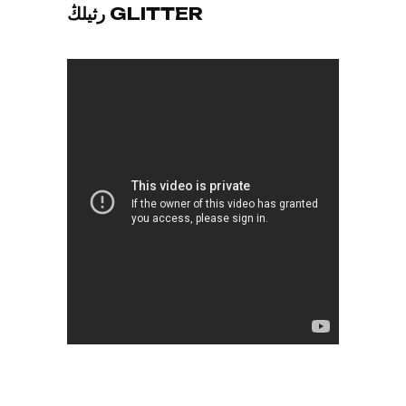
رثيلڭ GLITTER