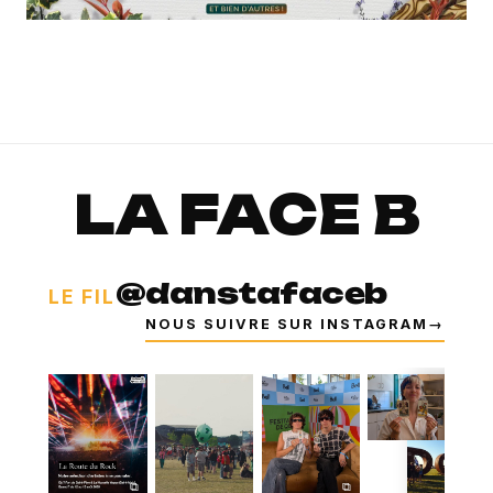
LA FACE B
@danstafaceb
LE FIL
NOUS SUIVRE SUR INSTAGRAM
→
⧉
⧉
⧉