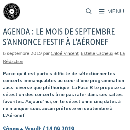
Aller
au
MENU
contenu
AGENDA : LE MOIS DE SEPTEMBRE
S’ANNONCE FESTIF À L’AÉRONEF
8 septembre 2019
par
Chloé Vincent
,
Estelle Cacheux
et
La
Rédaction
Parce qu’il est parfois difficile de sélectionner les
concerts immanquables au cœur d’une programmation
aussi diverse que pléthorique, La Face B te propose sa
sélection des concerts à ne pas rater dans ses salles
favorites. Aujourd’hui, on te sélectionne cinq dates à
ne manquer sous aucun prétexte en septembre à
L’Aéronef.
Sônge + Yseult / 14.09.2019