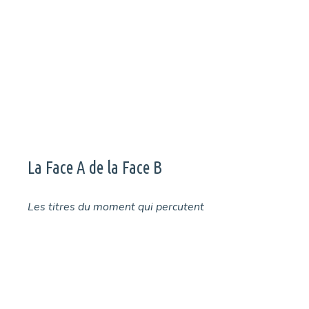
Rock en Seine l’été dernier. Felix Antonio ouvrait la soirée.
Retour en photos.
Page
Page
Page
Page
←
→
La Face A de la Face B
Les titres du moment qui percutent