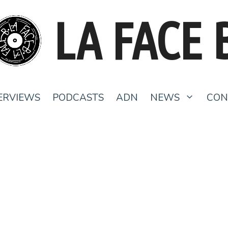
LA FACE 
ERVIEWS
PODCASTS
ADN
NEWS
CON
UCK
Personal Best : TRAAMS reprend la
route
6 septembre 2022
par
Thomas Brunbrouck