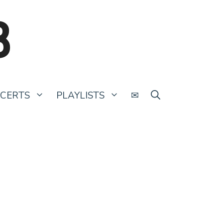
B
CERTS
PLAYLISTS
✉
Working Men’s Club vient affronter
ses peurs
25 août 2022
par
Thomas Brunbrouck