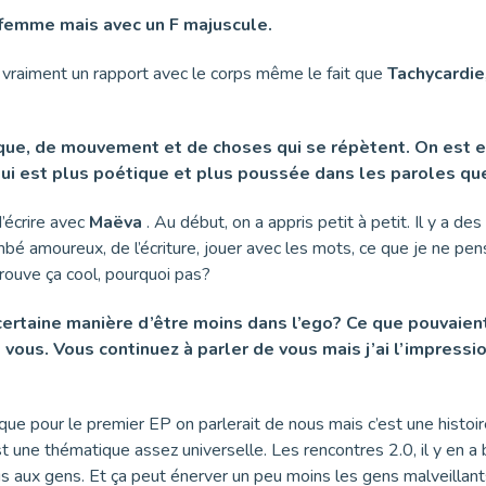
la femme mais avec un F majuscule.
 y a vraiment un rapport avec le corps même le fait que
Tachycardie
clique, de mouvement et de choses qui se répètent. On est
 qui est plus poétique et plus poussée dans les paroles que
d’écrire avec
Maëva
. Au début, on a appris petit à petit. Il y a d
bé amoureux, de l’écriture, jouer avec les mots, ce que je ne pens
trouve ça cool, pourquoi pas?
 certaine manière d’être moins dans l’ego? Ce que pouvaien
ous. Vous continuez à parler de vous mais j’ai l’impressi
t que pour le premier EP on parlerait de nous mais c’est une hist
st une thématique assez universelle. Les rencontres 2.0, il y en a 
lus aux gens. Et ça peut énerver un peu moins les gens malveillant