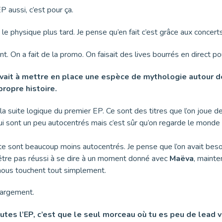
P aussi, c’est pour ça.
 le physique plus tard. Je pense qu’en fait c’est grâce aux concert
 On a fait de la promo. On faisait des lives bourrés en direct p
servait à mettre en place une espèce de mythologie autour
propre histoire.
 la suite logique du premier EP. Ce sont des titres que l’on joue
ts qui sont un peu autocentrés mais c’est sûr qu’on regarde le mond
uite sont beaucoup moins autocentrés. Je pense que l’on avait besoi
-être pas réussi à se dire à un moment donné avec
Maëva
, mainte
i nous touchent tout simplement.
largement.
outes l’EP, c’est que le seul morceau où tu es peu de lead 