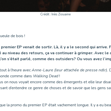
Crédit : Inès Ziouaine
gueule de bois !
e premier EP venait de sortir. Là, il y a le second qui arri
té au niveau des retours, ça va continuer à grimper. Avec l
l’on s’était parlé, comme des outsiders? Ou vous avez l’im
 tout à l’heure avec
Anne-Laure (leur attachée de presse ndlr).
D
du monde comme dans
Walking Dead
!
us on nous voyait encore comme des émergents et elle leur disait q
aisant d’entendre ce genre de choses et de savoir que les gens s
 que la promo du premier EP était vachement longue. Il y a eu bea