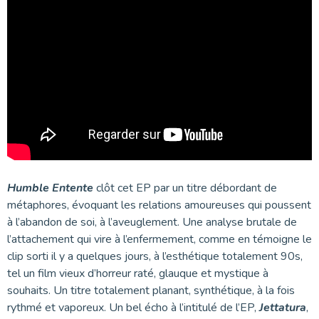
Humble Entente
clôt cet EP par un titre débordant de
métaphores, évoquant les relations amoureuses qui poussent
à l’abandon de soi, à l’aveuglement. Une analyse brutale de
l’attachement qui vire à l’enfermement, comme en témoigne le
clip sorti il y a quelques jours, à l’esthétique totalement 90s,
tel un film vieux d’horreur raté, glauque et mystique à
souhaits. Un titre totalement planant, synthétique, à la fois
rythmé et vaporeux. Un bel écho à l’intitulé de l’EP,
Jettatura
,