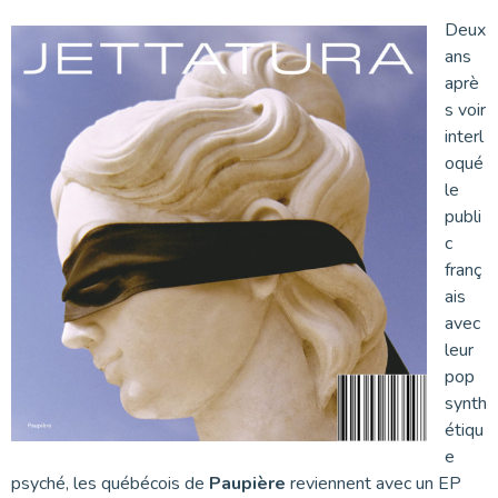
Deux
ans
aprè
s voir
interl
oqué
le
publi
c
franç
ais
avec
leur
pop
synth
étiqu
e
psyché, les québécois de
Paupière
reviennent avec un EP