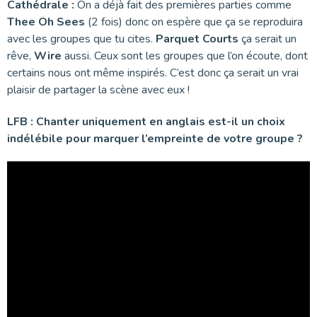
Cathédrale :
On a déjà fait des premières parties comme
Thee Oh Sees
(2 fois) donc on espère que ça se reproduira
avec les groupes que tu cites.
Parquet Courts
ça serait un
rêve,
Wire
aussi. Ceux sont les groupes que l’on écoute, dont
certains nous ont même inspirés. C’est donc ça serait un vrai
plaisir de partager la scène avec eux !
LFB : Chanter uniquement en anglais est-il un choix
indélébile pour marquer l’empreinte de votre groupe ?