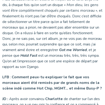
dis, à chaque fois qu’on sort un disque «
Mon dieu, les gens
vont être complètement choqués par certains morceau
», et
finalement ils n’ont pas l’air d’être choqués. Donc c’est difficile
de sélectionner un titre parce qu’on a fait tellement de
morceaux qui, a priori, ne devaient pas aller ensemble sur un
disque. On a réussi à faire en sorte qu’elles fonctionnent.
Donc, je ne sais pas, sur cet album, je ne vois pas de morceau
qui, selon moi, pourrait surprendre qui que ce soit, mais j’ai
vraiment aimé écrire et enregistrer
Got me Worried
, et je
pense que
Hold Fast
est un morceau très, très, très sympa.
Qu’on ait l’impression que ce soit une espèce de départ par
rapport au son Django.
LFB
:
Comment peux-tu expliquer le fait que vos
morceaux aient été remixés par de grands noms de la
scène indé comme Hot Chip, MGMT… et même Busy-P ?
JD :
Après avoir convaincu
Charlotte
de chanter sur l’un des
morceaux, on a un peu pris la confiance et on a commencé à