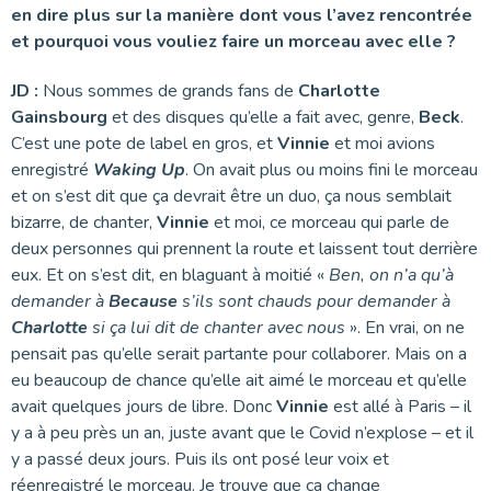
en dire plus sur la manière dont vous l’avez rencontrée
et pourquoi vous vouliez faire un morceau avec elle ?
JD :
Nous sommes de grands fans de
Charlotte
Gainsbourg
et des disques qu’elle a fait avec, genre,
Beck
.
C’est une pote de label en gros, et
Vinnie
et moi avions
enregistré
Waking Up
. On avait plus ou moins fini le morceau
et on s’est dit que ça devrait être un duo, ça nous semblait
bizarre, de chanter,
Vinnie
et moi, ce morceau qui parle de
deux personnes qui prennent la route et laissent tout derrière
eux. Et on s’est dit, en blaguant à moitié «
Ben, on n’a qu’à
demander à
Because
s’ils sont chauds pour demander à
Charlotte
si ça lui dit de chanter avec nous
». En vrai, on ne
pensait pas qu’elle serait partante pour collaborer. Mais on a
eu beaucoup de chance qu’elle ait aimé le morceau et qu’elle
avait quelques jours de libre. Donc
Vinnie
est allé à Paris – il
y a à peu près un an, juste avant que le Covid n’explose – et il
y a passé deux jours. Puis ils ont posé leur voix et
réenregistré le morceau. Je trouve que ça change