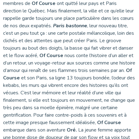
membres de
Of Course
ont quitté leur pays et Paris
direction le Québec. Mais finalement, la ville et ce qu’elle leur
rappelle garde toujours une place particulière dans les cœurs
de nos deux expatriés.
Paris bastonne
, leur nouveau titre,
c’est un peu tout ça : une carte postale mélancolique, loin des
clichés et des attentes que peut créer Paris. Le groove
toujours au bout des doigts, la basse qui fait vibrer et danser
et le flow acéré,
Of Course
nous conte l’histoire d’un aller et
d’un retour, un voyage-retour aux sources comme une histoire
d’amour qui renaît de ses flammes trois semaines par an.
Of
Course
et son Paris, sa ligne 13 toujours bondée, l’odeur des
kebabs, les murs qui vibrent encore des histoires qu’ils ont
vécues. C’est leur mémoire et leur réalité d’une ville qui
finalement, si elle est toujours en mouvement, ne change que
très peu dans sa moelle épinière, malgré une certaine
gentrification. Pour faire contre-poids à ces souvenirs et à
cette image presque faussement idéalisée,
Of Course
embarque dans son aventure
Oré.
La jeune femme apporte
une bonne dose de douceur de par son flow et sa voix tout