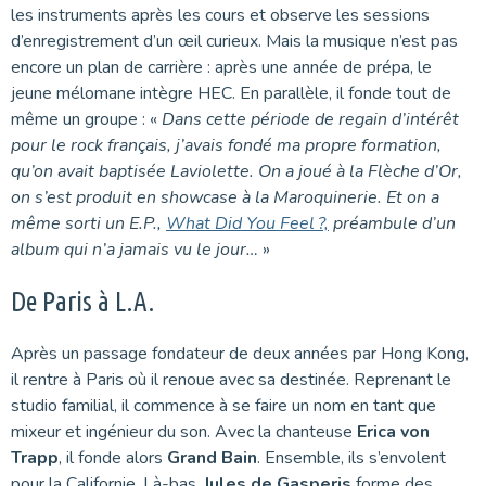
les instruments après les cours et observe les sessions
d’enregistrement d’un œil curieux. Mais la musique n’est pas
encore un plan de carrière : après une année de prépa, le
jeune mélomane intègre HEC. En parallèle, il fonde tout de
même un groupe : «
Dans cette période de regain d’intérêt
pour le rock français, j’avais fondé ma propre formation,
qu’on avait baptisée Laviolette. On a joué à la Flèche d’Or,
on s’est produit en showcase à la Maroquinerie. Et on a
même sorti un E.P.,
What Did You Feel ?,
préambule d’un
album qui n’a jamais vu le jour…
»
De Paris à L.A.
Après un passage fondateur de deux années par Hong Kong,
il rentre à Paris où il renoue avec sa destinée. Reprenant le
studio familial, il commence à se faire un nom en tant que
mixeur et ingénieur du son. Avec la chanteuse
Erica von
Trapp
, il fonde alors
Grand Bain
. Ensemble, ils s’envolent
pour la Californie. Là-bas,
Jules de Gasperis
forme des