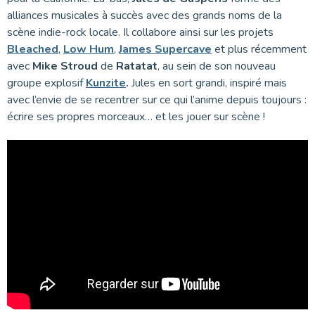
alliances musicales à succès avec des grands noms de la
scène indie-rock locale. Il collabore ainsi sur les projets
Bleached
,
Low Hum
,
James Supercave
et plus récemment
avec
Mike Stroud
de
Ratatat
, au sein de son nouveau
groupe explosif
Kunzite
.
Jules en sort grandi, inspiré mais
avec l’envie de se recentrer sur ce qui l’anime depuis toujours :
écrire ses propres morceaux… et les jouer sur scène !