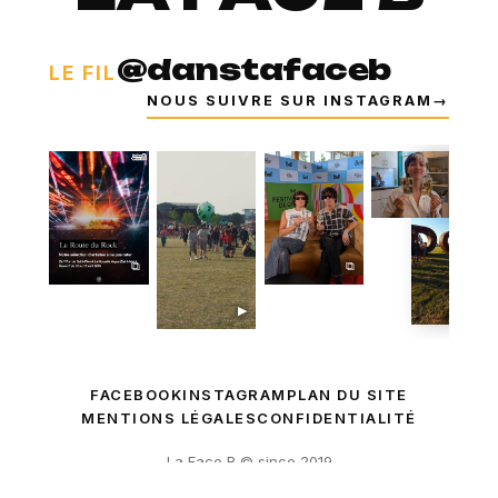
@danstafaceb
LE FIL
NOUS SUIVRE SUR INSTAGRAM
→
⧉
⧉
⧉
▶
FACEBOOK
INSTAGRAM
PLAN DU SITE
MENTIONS LÉGALES
CONFIDENTIALITÉ
La Face B © since 2019