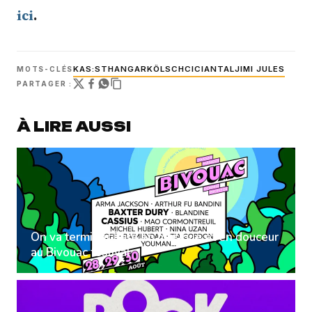
ici
.
KAS:ST
HANGAR
KÖLSCH
CICI
ANTAL
JIMI JULES
MOTS-CLÉS
PARTAGER :
À LIRE AUSSI
On va terminer l'été en musique et en douceur
au Bivouac festival