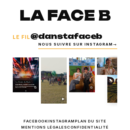
LA FACE B
@danstafaceb
LE FIL
NOUS SUIVRE SUR INSTAGRAM
→
⧉
⧉
⧉
▶
FACEBOOK
INSTAGRAM
PLAN DU SITE
MENTIONS LÉGALES
CONFIDENTIALITÉ