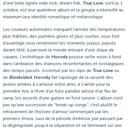
d’une belle lignée indie rock, dream folk.
True Love
, sorti le 1
octobre, est leur quatrième album et le groupe a intensifié au
maximum leur identité romantique et mélancolique.
Les couleurs automnales marquant l’arrivée des températures
plus fraîches, des journées grises et plus courtes, nous font
d’avantage nous remémorer les moments joyeux, passés
durant l’été, à parcourir le monde entouré d’une clique de
copains. L’esthétique de
Hovvdy
pousse cette vision à fond
dans l’ambiance des chansons réconfortantes et nostalgiques
des temps passés. Accentué par les clips de
True Love
ou
de
Blindsided
,
Hovvdy
fait l’apologie de la naïveté des
jeunes années à s’amuser entre amis, à s’aimer pour la
première fois, à rêver d’un futur paisible autour d’un feu de
camp, les accords d’une guitare en fond sonore. L’album n’est
pas qu’une succession de “break-up songs”, c’est plutôt le
retracement de l’histoire d’amour commençant par les
premiers émois, suivi de la période d’intense joie passant par
la dégringolade jusqu’à la séparation et se terminant sur une