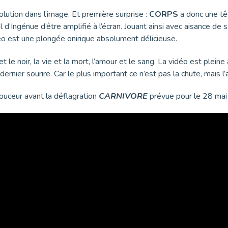
ution dans l’image. Et première surprise :
CORPS
a donc une tê
 d’Ingénue d’être amplifié à l’écran. Jouant ainsi avec aisance d
éo est une plongée onirique absolument délicieuse.
t le noir, la vie et la mort, l’amour et le sang. La vidéo est plei
ernier sourire. Car le plus important ce n’est pas la chute, mais l’
douceur avant la déflagration
CARNIVORE
prévue pour le 28 mai