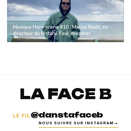
Musique Hors-scène #10 : Marius Rault, co-
directeur du festival Foul Weather
LA FACE B
@danstafaceb
LE FIL
NOUS SUIVRE SUR INSTAGRAM
→