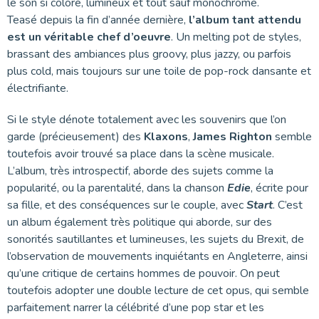
le son si coloré, lumineux et tout sauf monochrome.
Teasé depuis la fin d’année dernière,
l’album tant attendu
est un véritable chef d’oeuvre
. Un melting pot de styles,
brassant des ambiances plus groovy, plus jazzy, ou parfois
plus cold, mais toujours sur une toile de pop-rock dansante et
électrifiante.
Si le style dénote totalement avec les souvenirs que l’on
garde (précieusement) des
Klaxons
,
James Righton
semble
toutefois avoir trouvé sa place dans la scène musicale.
L’album, très introspectif, aborde des sujets comme la
popularité, ou la parentalité, dans la chanson
Edie
, écrite pour
sa fille, et des conséquences sur le couple, avec
Start
. C’est
un album également très politique qui aborde, sur des
sonorités sautillantes et lumineuses, les sujets du Brexit, de
l’observation de mouvements inquiétants en Angleterre, ainsi
qu’une critique de certains hommes de pouvoir. On peut
toutefois adopter une double lecture de cet opus, qui semble
parfaitement narrer la célébrité d’une pop star et les