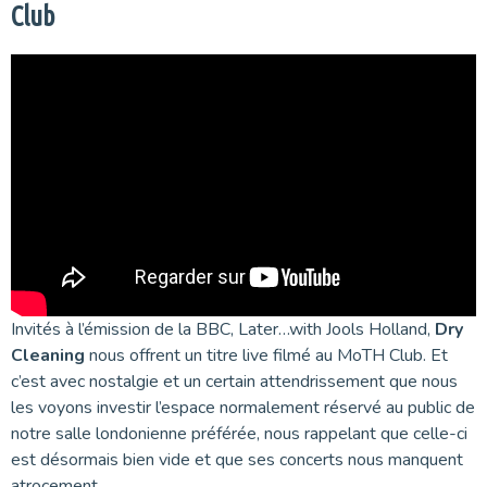
Club
Invités à l’émission de la BBC, Later…with Jools Holland,
Dry
Cleaning
nous offrent un titre live filmé au MoTH Club. Et
c’est avec nostalgie et un certain attendrissement que nous
les voyons investir l’espace normalement réservé au public de
notre salle londonienne préférée, nous rappelant que celle-ci
est désormais bien vide et que ses concerts nous manquent
atrocement…