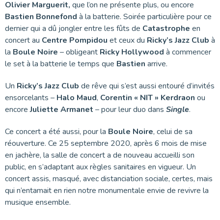
Olivier Marguerit,
que l’on ne présente plus, ou encore
Bastien Bonnefond
à la batterie. Soirée particulière pour ce
dernier qui a dû jongler entre les fûts de
Catastrophe
en
concert au
Centre Pompidou
et ceux du
Ricky’s Jazz Club
à
la
Boule Noire
– obligeant
Ricky Hollywood
à commencer
le set à la batterie le temps que
Bastien
arrive.
Un
Ricky’s Jazz Club
de rêve qui s’est aussi entouré d’invités
ensorcelants –
Halo Maud
,
Corentin « NIT » Kerdraon
ou
encore
Juliette Armanet
– pour leur duo dans
Single
.
Ce concert a été aussi, pour la
Boule Noire
, celui de sa
réouverture. Ce 25 septembre 2020, après 6 mois de mise
en jachère, la salle de concert a de nouveau accueilli son
public, en s’adaptant aux règles sanitaires en vigueur. Un
concert assis, masqué, avec distanciation sociale, certes, mais
qui n’entamait en rien notre monumentale envie de revivre la
musique ensemble.