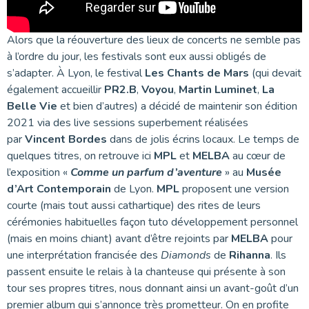
Alors que la réouverture des lieux de concerts ne semble pas
à l’ordre du jour, les festivals sont eux aussi obligés de
s’adapter. À Lyon, le festival
Les Chants de Mars
(qui devait
également accueillir
PR2.B
,
Voyou
,
Martin Luminet
,
La
Belle Vie
et bien d’autres) a décidé de maintenir son édition
2021 via des live sessions superbement réalisées
par
Vincent Bordes
dans de jolis écrins locaux. Le temps de
quelques titres, on retrouve ici
MPL
et
MELBA
au cœur de
l’exposition «
Comme un parfum d’aventure
» au
Musée
d’Art Contemporain
de Lyon.
MPL
proposent une version
courte (mais tout aussi cathartique) des rites de leurs
cérémonies habituelles façon tuto développement personnel
(mais en moins chiant) avant d’être rejoints par
MELBA
pour
une interprétation francisée des
Diamonds
de
Rihanna
. Ils
passent ensuite le relais à la chanteuse qui présente à son
tour ses propres titres, nous donnant ainsi un avant-goût d’un
premier album qui s’annonce très prometteur. On en profite