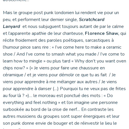
Mais le groupe post punk londonien lui rendent vie pour un
peu, et performent leur dernier single,
Scratchcard
Lanyard
et nous subjuguent toujours autant de par le calme
et l’apparente apathie de leur chanteuse,
Florence Shaw,
qui
récite froidement des paroles poétiques, sarcastiques à
l’humour pince sans rire : « I’ve come here to make a ceramic
shoe / And I’ve come to smash what you made / I’ve come to
learn how to mingle » ou plus tard « Why don’t you want oven
chips now? » (« Je viens pour faire une chaussure en
céramique / et je viens pour démolir ce que tu as fait / Je
viens pour apprendre à me mélanger aux autres / Je viens
pour apprendre à danser (…) Pourquoi tu ne veux pas de frites
au four là ? »)… le morceau est ponctué des mots : « Do
everything and feel nothing » et l’on imagine une personne
surbookée au bord de la crise de nerf… En contraste les
autres musiciens du groupes sont super énergiques et leur
son punk donne envie de bouger et de réinvestir le lieu le