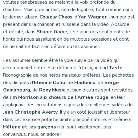
volutes ténébreuses se mêlant à la voix profonde du
chanteur. Mais pour autant, rien de lugubre. Tout comme dans
le dernier album,
Couleur Chaos
, d’
Yan Wagner
, l’humour est
présent dans la chanson et ruisselle dans la vidéo. Absurde
et décalé, dans
Shame Game,
il se joue des sentiments de
honte qui nous assaillent en de multiples occasions et dont
on ne sait s’il faut s’en défaire ou les assumer.
Les assumer semble être la voie suivie par la vidéo qui
accompagne le titre. Elle détourne, à la façon bad
Taste
,
l’iconographie de nos héros musicaux préférés. Les pochettes
des disques d’
Etienne Daho
, de
Madonna
, de
Serge
Gainsbourg
, de
Roxy Music
et bien d’autres sont revisitées,
de
Jim Morrison
aux
chœurs de l’Armée rouge
, en leur
appliquant des incrustations dignes des meilleures vidéos de
Jean Christophe Averty
. Il y a un côté jouissif et libérateur
dans cet exercice potache limite blasphématoire. Et même si
Hélène et les garçons
n’en sont visiblement pas
convaincus, nous, on adore !