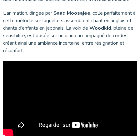
L’animation, dirigée par
Saad Moosajee
, colle parfaitement à
cette mélodie sur laquelle s’assemblent chant en anglais et
chants d’enfants en japonais. La voix de
Woodkid
, pleine de
sensibilité, est posée sur un piano accompagné de cordes,
créant ainsi une ambiance incertaine, entre résignation et
réconfort.