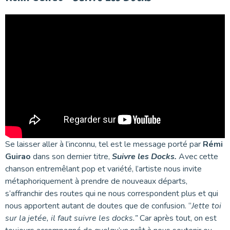
Se laisser aller à l’inconnu, tel est le message porté par
Rémi
Guirao
dans son dernier titre,
Suivre les Docks.
Avec cette
chanson entremêlant pop et variété, l’artiste nous invite
métaphoriquement à prendre de nouveaux départs,
s’affranchir des routes qui ne nous correspondent plus et qui
nous apportent autant de doutes que de confusion. “
Jette toi
sur la jetée, il faut suivre les docks.”
Car après tout, on est