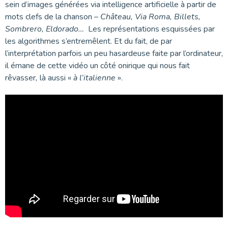
sein d’images générées via intelligence artificielle à partir de
mots clefs de la chanson –
Château, Via Roma, Billets,
Sombrero, Eldorado…
Les représentations esquissées par
les algorithmes s’entremêlent. Et du fait, de par
l’interprétation parfois un peu hasardeuse faite par l’ordinateur,
il émane de cette vidéo un côté onirique qui nous fait
rêvasser
,
là aussi «
à l’italienne
».