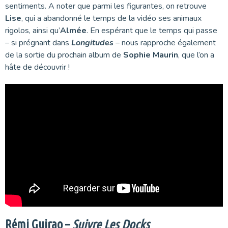
sentiments. A noter que parmi les figurantes, on retrouve
Lise
, qui a abandonné le temps de la vidéo ses animaux
rigolos, ainsi qu’
Almée
. En espérant que le temps qui passe
– si prégnant dans
Longitudes
– nous rapproche également
de la sortie du prochain album de
Sophie Maurin
, que l’on a
hâte de découvrir !
Rémi Guirao –
Suivre Les Docks