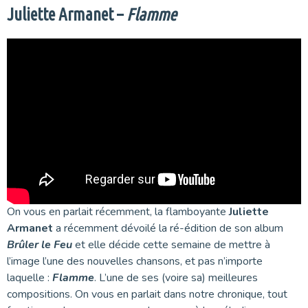
Juliette Armanet –
Flamme
On vous en parlait récemment, la flamboyante
Juliette
Armanet
a récemment dévoilé la ré-édition de son album
Brûler le Feu
et elle décide cette semaine de mettre à
l’image l’une des nouvelles chansons, et pas n’importe
laquelle :
Flamme
. L’une de ses (voire sa) meilleures
compositions. On vous en parlait dans notre chronique, tout