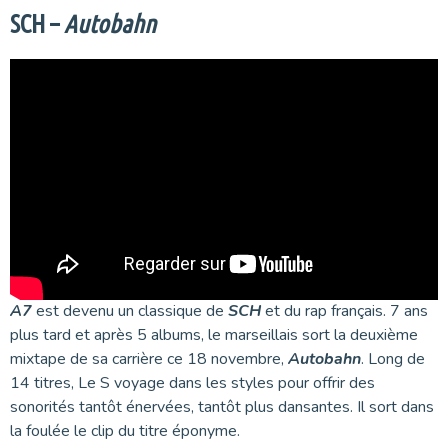
SCH –
Autobahn
A7
est devenu un classique de
SCH
et du rap français. 7 ans
plus tard et après 5 albums, le marseillais sort la deuxième
mixtape de sa carrière ce 18 novembre,
Autobahn
. Long de
14 titres, Le S voyage dans les styles pour offrir des
sonorités tantôt énervées, tantôt plus dansantes. Il sort dans
la foulée le clip du titre éponyme.