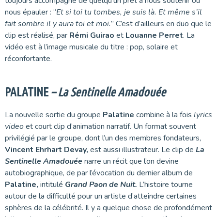
toujours accompagné de quelqu’un prêt à nous soutenir ou
nous épauler : “
Et si toi tu tombes, je suis là. Et même s’il
fait sombre il y aura toi et moi.
” C’est d’ailleurs en duo que le
clip est réalisé, par
Rémi Guirao
et
Louanne Perret
. La
vidéo est à l’image musicale du titre : pop, solaire et
réconfortante.
PALATINE
– La Sentinelle Amadouée
La nouvelle sortie du groupe
Palatine
combine à la fois
lyrics
video
et court clip d’animation narratif. Un format souvent
privilégié par le groupe, dont l’un des membres fondateurs,
Vincent Ehrhart Devay,
est aussi illustrateur. Le clip de
La
Sentinelle Amadouée
narre un récit que l’on devine
autobiographique, de par l’évocation du dernier album de
Palatine,
intitulé
Grand Paon de Nuit.
L’histoire tourne
autour de la difficulté pour un artiste d’atteindre certaines
sphères de la célébrité. Il y a quelque chose de profondément