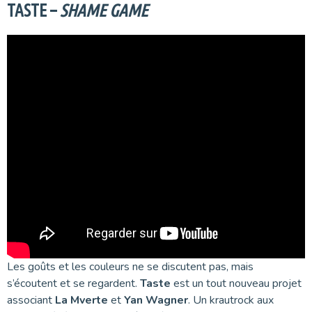
TASTE –
SHAME GAME
Les goûts et les couleurs ne se discutent pas, mais
s’écoutent et se regardent.
Taste
est un tout nouveau projet
associant
La Mverte
et
Yan Wagner
. Un krautrock aux