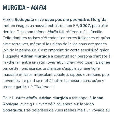
MURGIDA –
MAFIA
Après
Bodeguita
et
Je peux pas me permettre
,
Murgida
met en images un nouvel extrait de son EP,
3007,
paru l’été
dernier. Dans son thème,
Mafia
fait référence à la famille.
Celle dont les racines s’étendent en terres italiennes et qu’on
aime retrouver, même si les aléas de la vie nous ont menés
loin de la péninsule. C’est empreint de cette sensibilité grâce
à laquelle
Adrian Murgida
a construit son persona d’artiste à
mi-chemin entre un
latin lover
et un
charming loser
. Baignée
par cette nonchalance, la chanson s’appuie sur une ligne
musicale efficace, intercalant couplets rappés et refrains pop
seventies. Le pied se met à battre la mesure sans qu’on y
prenne garde, «
à l’italienne
».
Pour illustrer
Mafia
,
Adrian Murgida
a fait appel à
Johan
Rosigue
, avec qui il avait déjà collaboré sur la vidéo
Bodeguita
. Pas de prises de vues réelles mais un voyage au