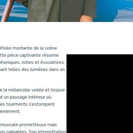
toile montante de la scène
ette pièce captivante résonne
honiques, riches et évocatrices,
inant telles des lumières dans un
 la mélancolie voilée et l’espoir
t un paysage intérieur où
 Les tourments s’estompent
leinement.
é musicale prometteuse mais
ns palpables. Son interprétation