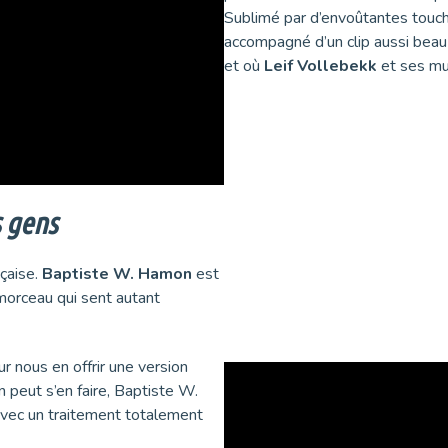
Sublimé par d’envoûtantes touc
accompagné d’un clip aussi beau 
et où
Leif Vollebekk
et ses mus
 gens
çaise.
Baptiste W. Hamon
est
 morceau qui sent autant
r nous en offrir une version
n peut s’en faire, Baptiste W.
vec un traitement totalement