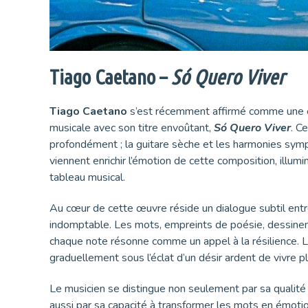
Tiago Caetano –
Só Quero Viver
Tiago Caetano
s’est récemment affirmé comme une é
musicale avec son titre envoûtant,
Só Quero Viver
. C
profondément ; la guitare sèche et les harmonies symp
viennent enrichir l’émotion de cette composition, illum
tableau musical.
Au cœur de cette œuvre réside un dialogue subtil entre
indomptable. Les mots, empreints de poésie, dessinen
chaque note résonne comme un appel à la résilience.
graduellement sous l’éclat d’un désir ardent de vivre p
Le musicien se distingue non seulement par sa qualit
aussi par sa capacité à transformer les mots en émotio