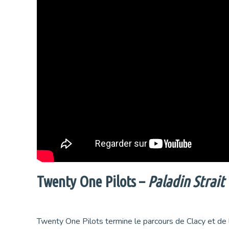
Twenty One Pilots –
Paladin Strait
Twenty One Pilots termine le parcours de Clacy et de l