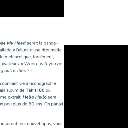
ose My Head
serait la bande-
ade à l’allure d’une ritournelle
lle mélancolique, forcément,
alvateurs. «
Where will you be
g butterflies
? »
 donnant vie à l’iconographie
hain album de
Tahiti 80
qui
ème extrait.
Hello Hello
sera
 un peu plus de 30 ans. On parlait
mposeront leur nouvel opus, vous