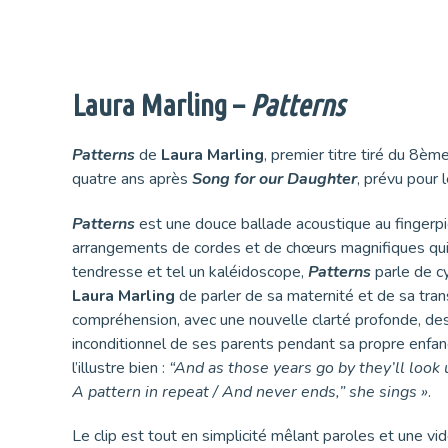
Laura Marling –
Patterns
Patterns
de
Laura Marling
, premier titre tiré du 8è
quatre ans après
Song for our Daughter
, prévu pour 
Patterns
est une douce ballade acoustique au fingerpi
arrangements de cordes et de chœurs magnifiques qui os
tendresse et tel un kaléidoscope,
Patterns
parle de cy
Laura Marling
de parler de sa maternité et de sa tra
compréhension, avec une nouvelle clarté profonde, des 
inconditionnel de ses parents pendant sa propre enfa
l’illustre bien :
“And as those years go by they’ll look u
A pattern in repeat / And never ends,” she sings »
.
Le clip est tout en simplicité mêlant paroles et une v