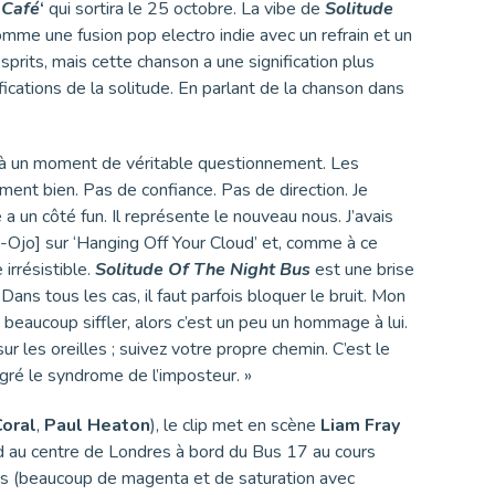
 Café
‘
qui sortira le 25 octobre. La vibe de
Solitude
mme une fusion pop electro indie avec un refrain et un
sprits, mais cette chanson a une signification plus
fications de la solitude. En parlant de la chanson dans
u à un moment de véritable questionnement. Les
ement bien. Pas de confiance. Pas de direction. Je
 a un côté fun. Il représente le nouveau nous. J’avais
jo] sur ‘Hanging Off Your Cloud’ et, comme à ce
 irrésistible.
Solitude Of The Night Bus
est une brise
. Dans tous les cas, il faut parfois bloquer le bruit. Mon
 beaucoup siffler, alors c’est un peu un hommage à lui.
r les oreilles ; suivez votre propre chemin. C’est le
algré le syndrome de l’imposteur. »
oral
,
Paul Heaton
), le clip met en scène
Liam Fray
d au centre de Londres à bord du Bus 17 au cours
es (beaucoup de magenta et de saturation avec