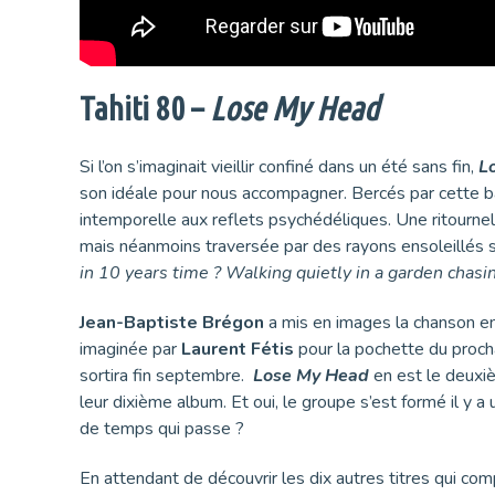
Tahiti 80 –
Lose My Head
Si l’on s’imaginait vieillir confiné dans un été sans fin,
L
son idéale pour nous accompagner. Bercés par cette ball
intemporelle aux reflets psychédéliques. Une ritourne
mais néanmoins traversée par des rayons ensoleillés s
in 10 years time ? Walking quietly in a garden chasin
Jean-Baptiste Brégon
a mis en images la chanson en
imaginée par
Laurent Fétis
pour la pochette du proc
sortira fin septembre.
Lose My Head
en est le deuxi
leur dixième album. Et oui, le groupe s’est formé il y a
de temps qui passe ?
En attendant de découvrir les dix autres titres qui co