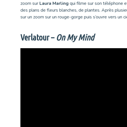
zoom sur
Laura Marling
qui filme sur son téléphone e
des plans de fleurs blanches, de plantes. Après plusie
sur un zoom sur un rouge-gorge puis s’ouvre vers un c
Verlatour –
On My Mind