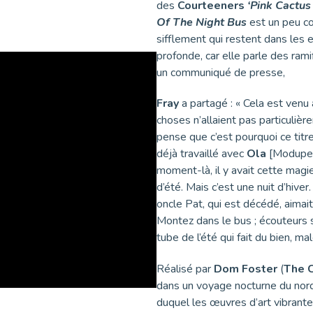
des
Courteeners
‘Pink Cactus
Of The Night Bus
est un peu co
sifflement qui restent dans les e
profonde, car elle parle des rami
un communiqué de presse,
Fray
a partagé : « Cela est ven
choses n’allaient pas particulièr
pense que c’est pourquoi ce titre
déjà travaillé avec
Ola
[Modupe-O
moment-là, il y avait cette magie
d’été. Mais c’est une nuit d’hiver
oncle Pat, qui est décédé, aimait
Montez dans le bus ; écouteurs su
tube de l’été qui fait du bien, m
Réalisé par
Dom Foster
(
The C
dans un voyage nocturne du nor
duquel les œuvres d’art vibrant