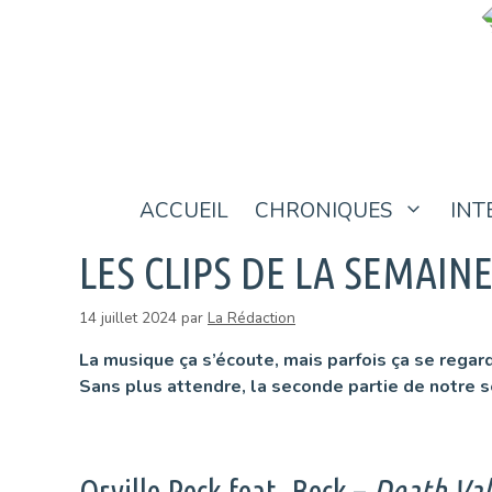
Aller
au
contenu
ACCUEIL
CHRONIQUES
INT
LES CLIPS DE LA SEMAINE
14 juillet 2024
par
La Rédaction
La musique ça s’écoute, mais parfois ça se regard
Sans plus attendre, la seconde partie de notre 
Orville Peck feat. Beck –
Death Val