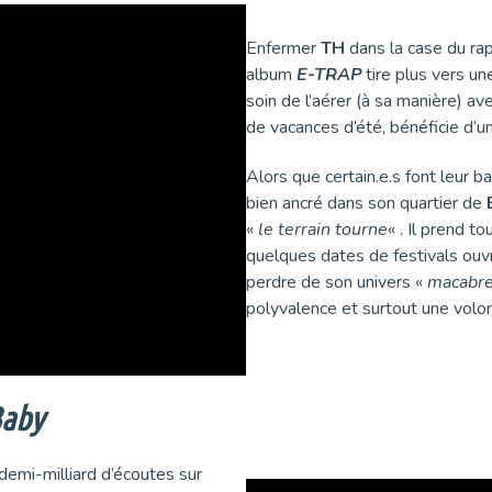
Enfermer
TH
dans la case du rap
album
E-TRAP
tire plus vers une
soin de l’aérer (à sa manière) a
de vacances d’été, bénéficie d’un
Alors que certain.e.s font leur 
bien ancré dans son quartier de
«
le terrain tourne
« . Il prend t
quelques dates de festivals ouvr
perdre de son univers «
macabr
polyvalence et surtout une volo
Baby
demi-milliard d’écoutes sur