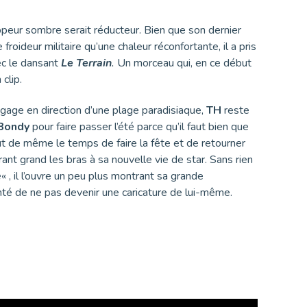
peur sombre serait réducteur. Bien que son dernier
 froideur militaire qu’une chaleur réconfortante, il a pris
vec le dansant
Le Terrain
.
Un morceau qui, en ce début
 clip.
bagage en direction d’une plage paradisiaque,
TH
reste
Bondy
pour faire passer l’été parce qu’il faut bien que
out de même le temps de faire la fête et de retourner
ant grand les bras à sa nouvelle vie de star. Sans rien
e
« , il l’ouvre un peu plus montrant sa grande
nté de ne pas devenir une caricature de lui-même.