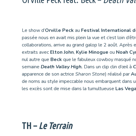
Le show d’
Orville Peck
au
Festival International 
passée nous en avait mis plein la vue et c’est loin d’être
collaborations, arrive au grand galop le 2 août. Après 
extraits avec
Elton John
,
Kylie Minogue
ou
Noah Cy
nul autre que
Beck
que le fabuleux cowboy masqué no
semaine
Death Valley High.
Dans un clip clin d’œil à
C
apparence de son actrice
Sharon Stone
) réalisé par
Au
de noms au style impeccable nous embarquent dans 
les excès sont de mise dans la tumultueuse
Las Veg
TH –
Le Terrain