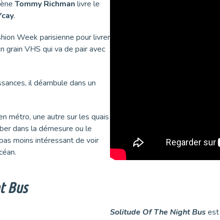
omène
Tommy Richman
livre le
Ycay
.
ashion Week parisienne pour livrer
un grain VHS qui va de pair avec
sances, il déambule dans un
en métro, une autre sur les quais
ber dans la démesure ou le
e pas moins intéressant de voir
Océan.
t Bus
Solitude Of The Night Bus
est 