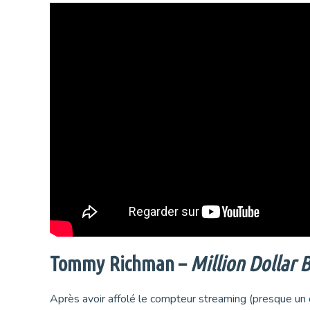
Tommy Richman –
Million Dollar 
Après avoir affolé le compteur streaming (presque un 