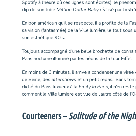
Spotify à l’heure où ces lignes sont écrites), le phén
clip de son tube
Million Dollar Baby
réalisé par
Josh 
En bon américain qu’il se respecte, il a profité de la F
sa vision (fantasmée) de la Ville lumière, le tout sous 
son esthétique 90’s.
Toujours accompagné d’une belle brochette de connais
Paris nocturne illuminé par les néons de la tour Eiffel.
En moins de 3 minutes, il arrive à condenser une virée 
de Seine, des
aftershows
et un petit repas. Sans tom
cliché du Paris luxueux à la
Emily In Paris
, il n’en rest
comment la Ville lumière est vue de l’autre côté de l’
Courteeners –
Solitude of the Nigh