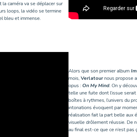
t la caméra va se déplacer sur
urs loops, la vidéo se termine
iel bleu et immense.
Alors que son premier album
Im
mois,
Verlatour
nous propose auj
opus :
On My Mind
. On y découv
telle une fuite dont l’issue serai
boîtes à rythmes, l’univers du p
intonations évoquent par moment
réalisation fait la part belle au
visuelle drôlement réussie. De no
au final est-ce que ce n’est pas ç