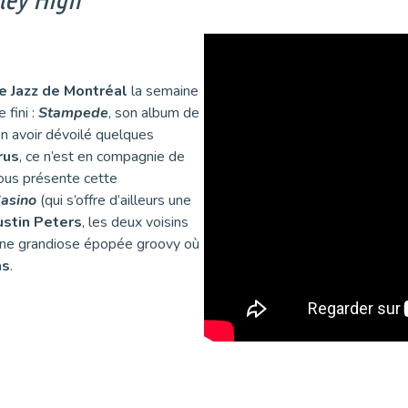
de Jazz de Montréal
la semaine
 fini :
Stampede
, son album de
en avoir dévoilé quelques
rus
, ce n’est en compagnie de
us présente cette
asino
(qui s’offre d’ailleurs une
stin Peters
, les deux voisins
une grandiose épopée groovy où
as
.