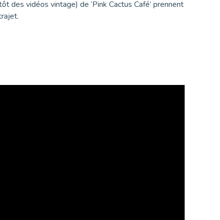
tôt des vidéos vintage) de ‘Pink Cactus Café’ prennent
trajet.