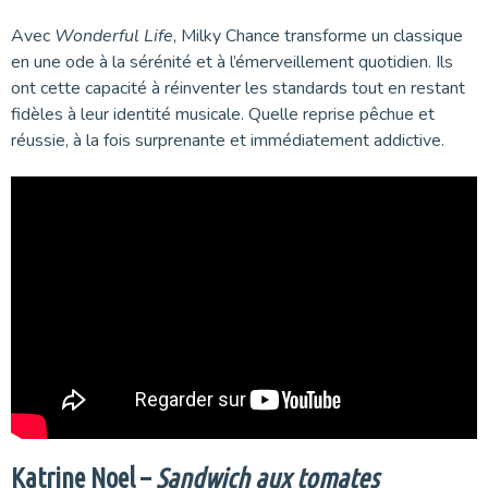
Avec
Wonderful Life
, Milky Chance transforme un classique
en une ode à la sérénité et à l’émerveillement quotidien. Ils
ont cette capacité à réinventer les standards tout en restant
fidèles à leur identité musicale. Quelle reprise pêchue et
réussie, à la fois surprenante et immédiatement addictive.
Katrine Noel –
Sandwich aux tomates