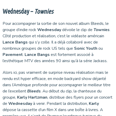
Wednesday –
Townies
Pour accompagner la sortie de son nouvel album Bleeds, le
groupe d’indie rock
Wednesday
dévoile le clip de
Townies
.
Côté production et réalisation, c’est le vidéaste américain
Lance Bangs
qui s’y colle. Il a déjà collaboré avec de
nombreux groupes de rock US tels que
Sonic Youth
ou
Pavement
.
Lance Bangs
est fortement associé à
l’esthétique MTV des années 90 ainsi qu’à la série Jackass.
Alors ici, pas vraiment de surprise niveau réalisation mais le
rendu est hyper efficace, en mode backyard show déjanté
dans l’Amérique profonde pour accompagner le meilleur titre
de l’excellent
Bleeds
. Au début du clip, la chanteuse du
groupe,
Karly Hartzman
, distribue des flyers pour un concert
de
Wednesday
à venir. Pendant la distribution,
Karly
dépose la cassette d’un film X dans une boîte à livres. A
première vue, il s’agit de l’humour lourdingue typique du