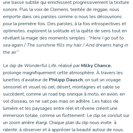
une basse subtile qui enrichissent progressivement la texture
sonore. Puis la voix de Clemens, teintée de reggae, nous
emporte dans ces paroles comme si nous les découvrions
pour la première fois. Des paroles, à la fois introspectives et
optimistes, explorent la solitude et la quête de sens tout en
révélant la magie des moments simples :
“Here I go out to
sea again / The sunshine fills my hair / And dreams hang in
the air”
Le clip de
Wonderful Life
, réalisé par
Milky Chance
,
prolonge magnifiquement cette atmosphère. À travers les
lunettes d’aviateur de
Philipp Dausch
, on suit un voyage
sensoriel et visuel où ciel, désert, montagnes et sable se
succèdent, comme un road trip onirique à moto, en avion, en
vol d’oiseau, on ne sait pas mais on adhère. Les halos de
lumière et les paysages entre réel et rêverie créent une
immersion totale, comme un flottement. Le clip se conclut sur
un zoom arrière élargi. Chaque plan du clip nous invite à
ralentir, à observer et à apprécier la beauté autour de nous.