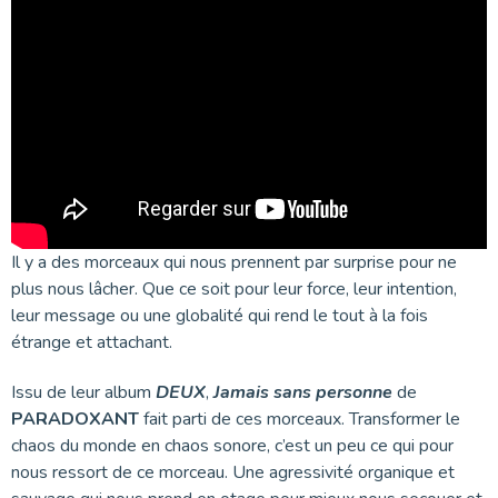
Il y a des morceaux qui nous prennent par surprise pour ne
plus nous lâcher. Que ce soit pour leur force, leur intention,
leur message ou une globalité qui rend le tout à la fois
étrange et attachant.
Issu de leur album
DEUX
,
Jamais sans personne
de
PARADOXANT
fait parti de ces morceaux. Transformer le
chaos du monde en chaos sonore, c’est un peu ce qui pour
nous ressort de ce morceau. Une agressivité organique et