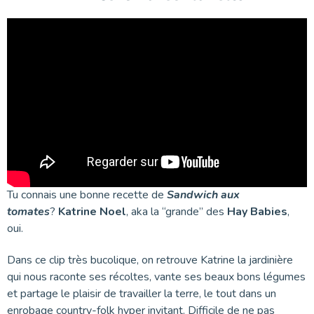
Tu connais une bonne recette de
Sandwich aux
tomates
?
Katrine Noel
, aka la “grande” des
Hay Babies
,
oui.
Dans ce clip très bucolique, on retrouve Katrine la jardinière
qui nous raconte ses récoltes, vante ses beaux bons légumes
et partage le plaisir de travailler la terre, le tout dans un
enrobage country-folk hyper invitant. Difficile de ne pas