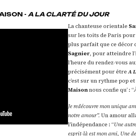
AISON -
A LA CLARTÉ DU JOUR
La chanteuse orientale
Sa
sur les toits de Paris pou
plus parfait que ce décor 
Sagnier
, pour atteindre l
l’heure du rendez-vous au
précisément pour être
A L
c’est sur un rythme pop e
Maison
nous confie qu’ : “
Je redécouvre mon unique amo
notre amour”.
Un amour alla
l'indépendance : “
Une autre
esprit-là est mon ami, Une dern