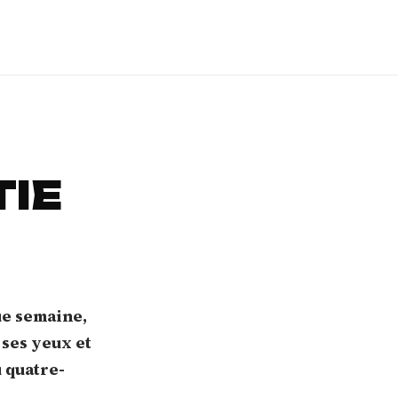
TIE
ue semaine,
r ses yeux et
u quatre-