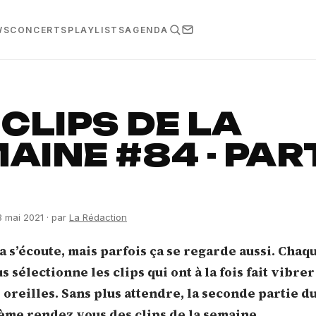
WS
CONCERTS
PLAYLISTS
AGENDA
 CLIPS DE LA
AINE #84 - PAR
3 mai 2021
· par
La Rédaction
a s’écoute, mais parfois ça se regarde aussi. Chaq
s sélectionne les clips qui ont à la fois fait vibre
 oreilles. Sans plus attendre, la seconde partie d
ème rendez vous des clips de la semaine.