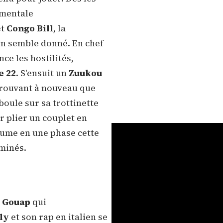
umentale
et
Congo Bill
, la
ton semble donné. En chef
nce les hostilités,
e 22
. S'ensuit un
Zuukou
rouvant à nouveau que
boule sur sa trottinette
ur plier un couplet en
ume en une phase cette
aminés.
e
Gouap
qui
lly
et son rap en italien se