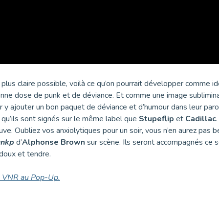
la plus claire possible, voilà ce qu’on pourrait développer comme id
bonne dose de punk et de déviance. Et comme une image subliminale
r y ajouter un bon paquet de déviance et d’humour dans leur paro
t qu’ils sont signés sur le même label que
Stupeflip
et
Cadillac
ve. Oubliez vos anxiolytiques pour un soir, vous n’en aurez pas b
unkp
d’
Alphonse Brown
sur scène. Ils seront accompagnés ce s
 doux et tendre.
 VNR au Pop-Up.