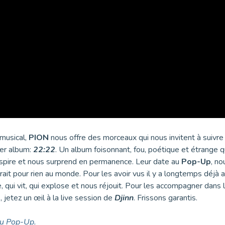
musical,
PION
nous offre des morceaux qui nous invitent à suivre l
ier album:
22:22
. Un album foisonnant, fou, poétique et étrange q
aspire et nous surprend en permanence. Leur date au
Pop-Up
, n
t pour rien au monde. Pour les avoir vus il y a longtemps déjà 
, qui vit, qui explose et nous réjouit. Pour les accompagner dans 
 jetez un œil à la live session de
Djinn
. Frissons garantis.
au Pop-Up.