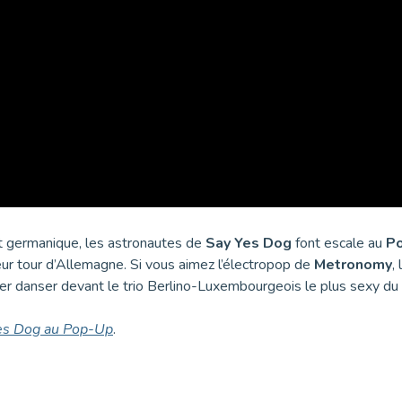
t germanique, les astronautes de
Say Yes Dog
font escale au
P
eur tour d’Allemagne. Si vous aimez l’électropop de
Metronomy
,
ller danser devant le trio Berlino-Luxembourgeois le plus sexy d
es Dog au Pop-Up
.