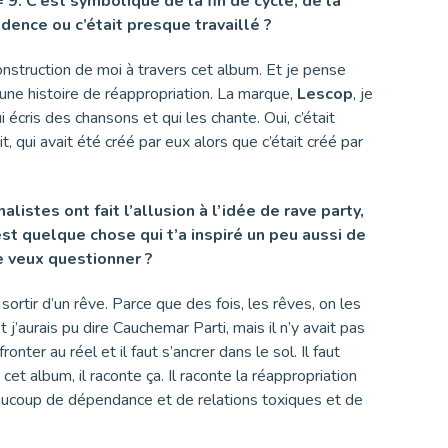
 9. C’est symbolique de la fin de cycle, de la
dence ou c’était presque travaillé ?
econstruction de moi à travers cet album. Et je pense
t une histoire de réappropriation. La marque,
Lescop
, je
ui écris des chansons et qui les chante. Oui, c’était
ui avait été créé par eux alors que c’était créé par
stes ont fait l’allusion à l’idée de rave party,
st quelque chose qui t’a inspiré un peu aussi de
e veux questionner ?
 sortir d’un rêve. Parce que des fois, les rêves, on les
 j’aurais pu dire Cauchemar Parti, mais il n’y avait pas
onter au réel et il faut s’ancrer dans le sol. Il faut
cet album, il raconte ça. Il raconte la réappropriation
eaucoup de dépendance et de relations toxiques et de