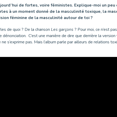
ourd’hui de fortes, voire féministes. Explique-moi un peu c
rles à un moment donné de la masculinité toxique, la masc
ision féminine de la masculinité autour de toi ?
arles de quoi ? De la chanson
Les garçons
? Pour moi, ce n’est pas
dénonciation. C’est une manière de dire que derrière la version viril
ne s’exprime pas. Mais l’album parle par ailleurs de relations t