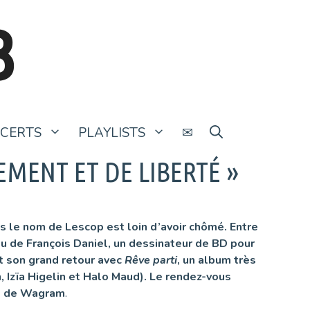
B
CERTS
PLAYLISTS
✉
EMENT ET DE LIBERTÉ »
us le nom de Lescop est loin d’avoir chômé. Entre
eau de François Daniel, un dessinateur de BD
pour
it son grand retour avec
Rêve parti
, un album très
, Izïa Higelin et Halo Maud). Le rendez-vous
ux de Wagram
.