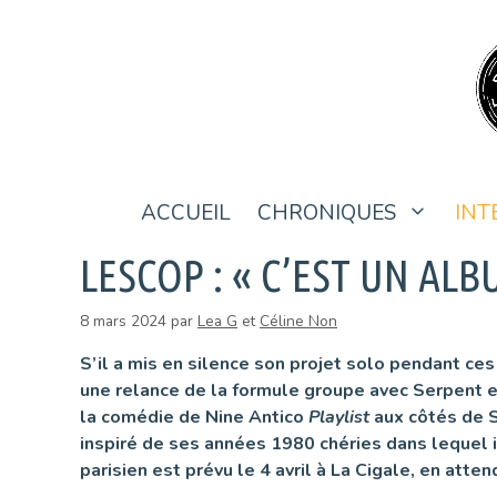
Aller
au
contenu
ACCUEIL
CHRONIQUES
INT
LESCOP : « C’EST UN AL
8 mars 2024
par
Lea G
et
Céline Non
S’il a mis en silence son projet solo pendant ces
une relance de la formule groupe avec Serpent 
la comédie de Nine Antico
Playlist
aux côtés de S
inspiré de ses années 1980 chéries dans lequel i
parisien est prévu le 4 avril à La Cigale, en a