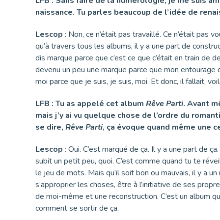
LFB : Sans faire de la numérologie, je me suis amu
naissance. Tu parles beaucoup de l’idée de renais
Lescop
: Non, ce n’était pas travaillé. Ce n’était pas 
qu’à travers tous les albums, il y a une part de constru
dis marque parce que c’est ce que c’était en train de d
devenu un peu une marque parce que mon entourage de l
moi parce que je suis, je suis, moi. Et donc, il fallait, voi
LFB : Tu as appelé cet album
Rêve Parti
. Avant m
mais j’y ai vu quelque chose de l’ordre du roman
se dire,
Rêve Parti
, ça évoque quand même une cer
Lescop
: Oui. C’est marqué de ça. Il y a une part de ça.
subit un petit peu, quoi. C’est comme quand tu te réveill
le jeu de mots. Mais qu’il soit bon ou mauvais, il y a un m
s’approprier les choses, être à l’initiative de ses propr
de moi-même et une reconstruction. C’est un album qui
comment se sortir de ça.