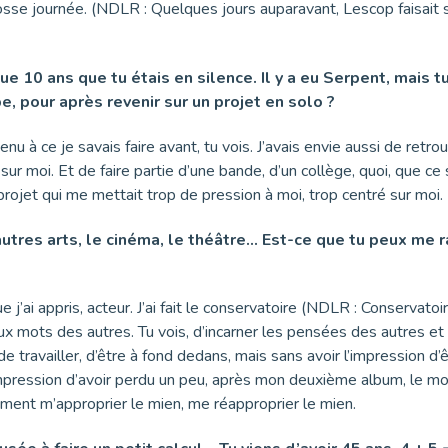
osse journée. (NDLR : Quelques jours auparavant, Lescop faisait s
que 10 ans que tu étais en silence. Il y a eu Serpent, mais 
, pour après revenir sur un projet en solo ?
u à ce je savais faire avant, tu vois. J’avais envie aussi de retro
ur moi. Et de faire partie d’une bande, d’un collège, quoi, que ce 
jet qui me mettait trop de pression à moi, trop centré sur moi. Et
autres arts, le cinéma, le théâtre… Est-ce que tu peux me
 j’ai appris, acteur. J’ai fait le conservatoire (NDLR : Conservatoi
x mots des autres. Tu vois, d’incarner les pensées des autres et 
de travailler, d’être à fond dedans, mais sans avoir l’impression d’ê
impression d’avoir perdu un peu, après mon deuxième album, le mode
omment m’approprier le mien, me réapproprier le mien.