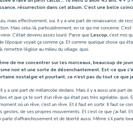
sée à faire un petit calcul… Tu viens d’avoir 45 ans. 4 + 5 =
sance, résurrection dans cet album. C’est une belle coïnci
voulu, mais effectivement, oui. Il y a une part de renaissance, de r
ction. Mais celui-là, particulièrement, en ce qui me concerne. C’es
evenir. C’était devenu assez lourd. Parce que
Lescop
, c’est moi q
’époque voyait ça comme ça. Et comme quelque chose qui était, q
là, remettre l’église au milieu du village, quoi.
ême de me concentrer sur les morceaux, beaucoup de journali
tisme noir et une sorte de désenchantement. Est-ce que c’e
taine nostalgie et pourtant, ce n’est pas du tout ce que j
 Il y a une part de mélancolie dedans. Mais il y a aussi une part de
es et que ça te sort d’un rêve qui était pas très agréable, quoi. Et
oment où un rêve, c’est un rêve. Et il faut en sortir. Il faut se confr
es gestes, de ses propres mouvements. Et c’est ce que j’ai fait. Et 
 parle d’affranchissement et de liberté aussi. Même s’il parle b