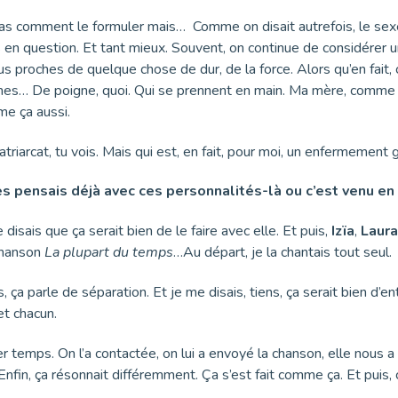
pas comment le formuler mais… Comme on disait autrefois, le sexe 
 en question. Et tant mieux. Souvent, on continue de considérer u
plus proches de quelque chose de dur, de la force. Alors qu’en fa
emmes… De poigne, quoi. Qui se prennent en main. Ma mère, com
me ça aussi.
atriarcat, tu vois. Mais qui est, en fait, pour moi, un enfermeme
es pensais déjà avec ces personnalités-là ou c’est venu en
disais que ça serait bien de le faire avec elle. Et puis,
Izïa
,
Laura
 chanson
La plupart du temps
…Au départ, je la chantais tout seul.
, ça parle de séparation. Et je me disais, tiens, ça serait bien d’en
et chacun.
er temps. On l’a contactée, on lui a envoyé la chanson, elle nous a
nfin, ça résonnait différemment. Ça s’est fait comme ça. Et puis, 