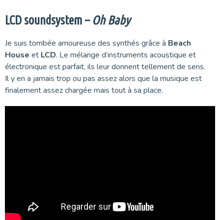
LCD soundsystem –
Oh Baby
Je suis tombée amoureuse des synthés grâce à
Beach
House
et
LCD
. Le mélange d’instruments acoustique et
électronique est parfait, ils leur donnent tellement de sens.
Il y en a jamais trop ou pas assez alors que la musique est
finalement assez chargée mais tout à sa place.