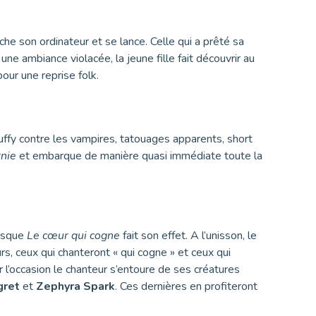
e son ordinateur et se lance. Celle qui a prêté sa
e ambiance violacée, la jeune fille fait découvrir au
our une reprise folk.
Buffy contre les vampires, tatouages apparents, short
rnie
et embarque de manière quasi immédiate toute la
pesque
Le cœur qui cogne
fait son effet. A l’unisson, le
s, ceux qui chanteront « qui cogne » et ceux qui
r l’occasion le chanteur s’entoure de ses créatures
gret
et
Zephyra Spark
. Ces dernières en profiteront