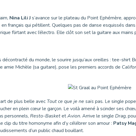
daim,
Nina Lili J
s’avance sur le plateau du Point Ephémère, approch
n français qui pétillent. Quelques pas de danse esquissés dans un
e flirtant avec l’électro. Elle clôt son set la guitare aux mains p
s décontracté du monde, le sourire jusqu’aux oreilles : tee-shirt 
èle amie Michèle (sa guitare), pose les premiers accords de
Califo
art de plus belle avec
Tout ce que je ne sais
pas. Le single po
oucher en plein cœur le garçon. Le voilà amené à scinder ses chœur
lus personnels,
Resto-Basket
et
Avion
. Arrive le single
Drag
, pou
e clip du titre homonyme afin d’y célébrer son amour :
Patsy Ma
audissements d’un public chaud bouillant.