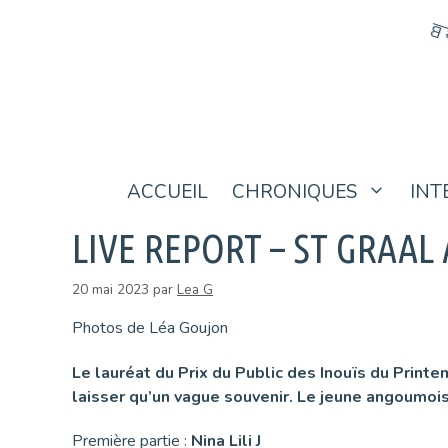
Aller
au
contenu
ACCUEIL
CHRONIQUES
INT
LIVE REPORT – ST GRAA
20 mai 2023
par
Lea G
Photos de Léa Goujon
Le lauréat du Prix du Public des Inouïs du Print
laisser qu’un vague souvenir. Le jeune angoumois
Première partie :
Nina Lili J