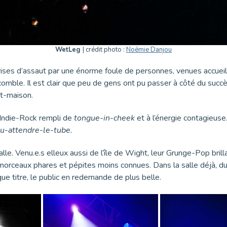
WetLeg
| crédit photo :
Noémie Danjou
prises d’assaut par une énorme foule de personnes, venues accueil
 comble. Il est clair que peu de gens ont pu passer à côté du suc
it-maison.
 Indie-Rock rempli de
tongue-in-cheek
et à l’énergie contagieuse
u-attendre-le-tube.
salle. Venu.e.s elleux aussi de l’île de Wight, leur Grunge-Pop bril
morceaux phares et pépites moins connues. Dans la salle déjà, d
ue titre, le public en redemande de plus belle.