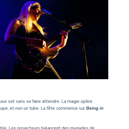
eur set sans se faire attendre. La magie opère
roupe, et non un tube. La fête commence sur
Being in
ble. Les projecteurs balancent des myriades de