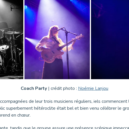
Coach Party
| crédit photo :
Noémie Lanjou
ccompagnées de leur trois musiciens réguliers, iels commencent l
lic superbement hétéroclite était bel et bien venu célébrer le g
eprend en chœur.
ante, tandis que le groupe assure une présence scénique impecca