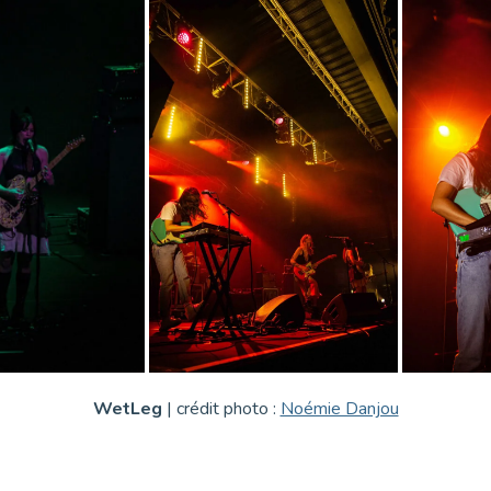
WetLeg
| crédit photo :
Noémie Danjou