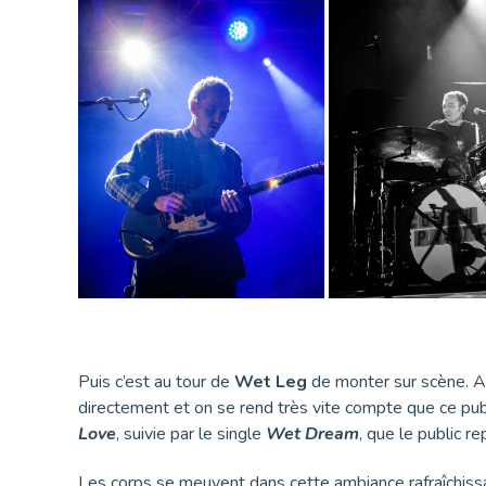
Puis c’est au tour de
Wet Leg
de monter sur scène. A
directement et on se rend très vite compte que ce pub
Love
, suivie par le single
Wet Dream
, que le public r
Les corps se meuvent dans cette ambiance rafraîchiss