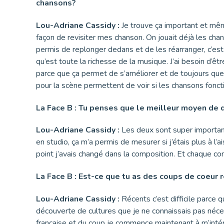
chansons?
Lou-Adriane Cassidy :
Je trouve ça important et mêm
façon de revisiter mes chanson. On jouait déjà les chan
permis de replonger dedans et de les réarranger, c’est
qu’est toute la richesse de la musique. J’ai besoin d’êt
parce que ça permet de s’améliorer et de toujours ques
pour la scène permettent de voir si les chansons fonc
La Face B : Tu penses que le meilleur moyen de dé
Lou-Adriane Cassidy :
Les deux sont super important
en studio, ça m’a permis de mesurer si j’étais plus à l
point j’avais changé dans la composition. Et chaque c
La Face B : Est-ce que tu as des coups de coeur 
Lou-Adriane Cassidy :
Récents c’est difficile parce
découverte de cultures que je ne connaissais pas néc
française et du coup je commence maintenant à m’intére