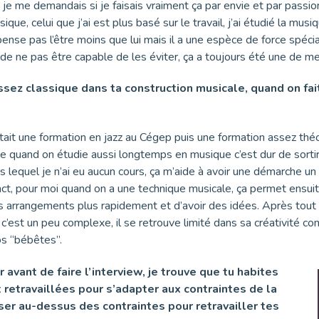
où je me demandais si je faisais vraiment ça par envie et par passi
ique, celui que j’ai est plus basé sur le travail, j’ai étudié la 
pense pas l’être moins que lui mais il a une espèce de force spéci
t de ne pas être capable de les éviter, ça a toujours été une de m
 assez classique dans ta construction musicale, quand on 
’était une formation en jazz au Cégep puis une formation assez thé
e quand on étudie aussi longtemps en musique c’est dur de sortir 
lequel je n’ai eu aucun cours, ça m’aide à avoir une démarche un p
nct, pour moi quand on a une technique musicale, ça permet ensuit
 des arrangements plus rapidement et d’avoir des idées. Après tou
s c’est un peu complexe, il se retrouve limité dans sa créativité
os “bébêtes”.
r avant de faire l’interview, je trouve que tu habites
 retravaillées pour s’adapter aux contraintes de la
er au-dessus des contraintes pour retravailler tes