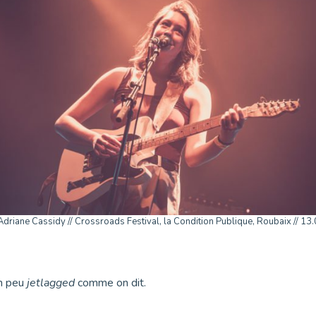
driane Cassidy // Crossroads Festival, la Condition Publique, Roubaix // 13
un peu
jetlagged
comme on dit.