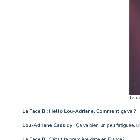
Lou-A
La Face B :
Hello Lou-Adriane, Comment ça va ?
Lou-Adriane Cassidy :
Ça va bien, un peu fatiguée, 
La Face B
: C’était ta première date en France?