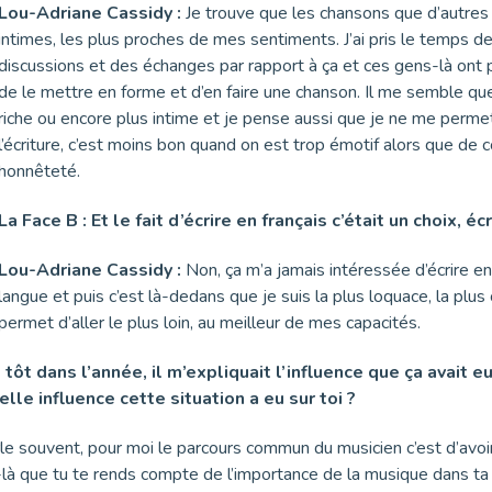
Lou-Adriane Cassidy :
Je trouve que les chansons que d’autres
intimes, les plus proches de mes sentiments. J’ai pris le temps 
discussions et des échanges par rapport à ça et ces gens-là ont pu
de le mettre en forme et d’en faire une chanson. Il me semble q
riche ou encore plus intime et je pense aussi que je ne me perm
l’écriture, c’est moins bon quand on est trop émotif alors que de 
honnêteté.
La Face B : Et le fait d’écrire en français c’était un choix, é
Lou-Adriane Cassidy :
Non, ça m’a jamais intéressée d’écrire en a
langue et puis c’est là-dedans que je suis la plus loquace, la plus 
permet d’aller le plus loin, au meilleur de mes capacités.
 tôt dans l’année, il m’expliquait l’influence que ça avait e
lle influence cette situation a eu sur toi ?
le souvent, pour moi le parcours commun du musicien c’est d’avoi
-là que tu te rends compte de l’importance de la musique dans ta v