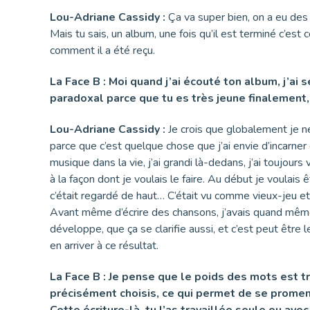
Lou-Adriane Cassidy :
Ça va super bien, on a eu des 
Mais tu sais, un album, une fois qu’il est terminé c’est
comment il a été reçu.
La Face B : Moi quand j’ai écouté ton album, j’ai 
paradoxal parce que tu es très jeune finalement,
Lou-Adriane Cassidy :
Je crois que globalement je n
parce que c’est quelque chose que j’ai envie d’incarner
musique dans la vie, j’ai grandi là-dedans, j’ai toujours
à la façon dont je voulais le faire. Au début je voulais
c’était regardé de haut… C’était vu comme vieux-jeu et 
Avant même d’écrire des chansons, j’avais quand même u
développe, que ça se clarifie aussi, et c’est peut être 
en arriver à ce résultat.
La Face B : Je pense que le poids des mots est t
précisément choisis, ce qui permet de se promen
Cette écriture-là, tu l’as travaillée seule ou ave