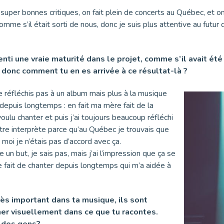
super bonnes critiques, on fait plein de concerts au Québec, et o
 comme s’il était sorti de nous, donc je suis plus attentive au futu
senti une vraie maturité dans le projet, comme s’il avait é
 donc comment tu en es arrivée à ce résultat-là ?
e réfléchis pas à un album mais plus à la musique
 depuis longtemps : en fait ma mère fait de la
 voulu chanter et puis j’ai toujours beaucoup réfléchi
 être interprète parce qu’au Québec je trouvais que
moi je n’étais pas d’accord avec ça.
n but, je sais pas, mais j’ai l’impression que ça se
le fait de chanter depuis longtemps qui m’a aidée à
rès important dans ta musique, ils sont
er visuellement dans ce que tu racontes.
c des gens?