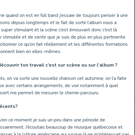
e quand on est en full band j’essaie de toujours penser à une
sons depuis longtemps et le fait de sortir l’album nous a
 super stimulant et la scène c’est émouvant donc c’est là
re stimulée et de sentir que je suis de plus en plus pertinente
tionner ce qu’on fait réellement et les différentes formations
tionnent bien en elles-mêmes.
couvrir ton travail c’est sur scène ou sur l’album ?
s, on va sortir une nouvelle chanson cet automne, on l’a faite
’aise avec certains arrangements, de voir notamment à quel
oncert me permet de mesurer le chemin parcouru.
récents?
 qu’en ce moment je suis un peu dans une période de
essairement. J’écoutais beaucoup de musique québecoise et
sser à la culture américaine qui jusque là ne m’intéressait pas