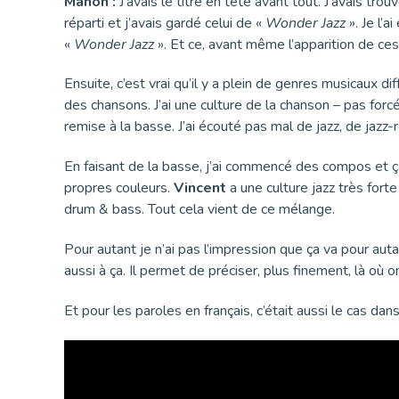
Manon :
J’avais le titre en tête avant tout. J’avais tro
réparti et j’avais gardé celui de «
Wonder Jazz
». Je l’a
«
Wonder Jazz
». Et ce, avant même l’apparition de ces
Ensuite, c’est vrai qu’il y a plein de genres musicaux d
des chansons. J’ai une culture de la chanson – pas for
remise à la basse. J’ai écouté pas mal de jazz, de jazz-
En faisant de la basse, j’ai commencé des compos et ça a
propres couleurs.
Vincent
a une culture jazz très forte
drum & bass. Tout cela vient de ce mélange.
Pour autant je n’ai pas l’impression que ça va pour aut
aussi à ça. Il permet de préciser, plus finement, là où o
Et pour les paroles en français, c’était aussi le cas dan