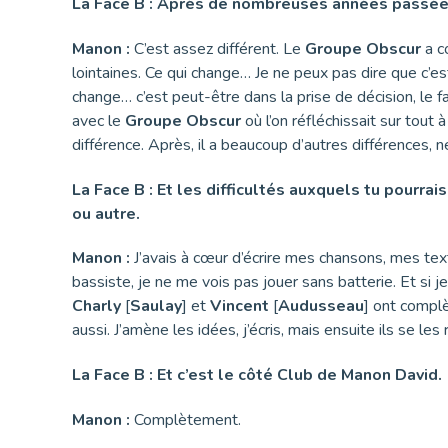
La Face B : Après de nombreuses années passées
Manon :
C’est assez différent. Le
Groupe Obscur
a c
lointaines. Ce qui change… Je ne peux pas dire que c’es
change… c’est peut-être dans la prise de décision, le 
avec le
Groupe Obscur
où l’on réfléchissait sur tout à
différence. Après, il a beaucoup d’autres différences, n
La Face B : Et les difficultés auxquels tu pourra
ou autre.
Manon :
J’avais à cœur d’écrire mes chansons, mes tex
bassiste, je ne me vois pas jouer sans batterie. Et si j
Charly
[
Saulay
] et
Vincent
[
Audusseau
] ont complè
aussi. J’amène les idées, j’écris, mais ensuite ils se les
La Face B : Et c’est le côté Club de Manon David.
Manon :
Complètement.