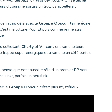
», «
Wonder Jazz
», «
Wonder Rock
». On se les ait
dit qui si je sortais un truc, il s’appellerait
que j’avais déjà avec le
Groupe Obscur
. J’aime écrire
. C’est ma culture Pop. Et puis comme je me suis
gé.
 sollicitant,
Charly
et
Vincent
ont ramené leurs
e frappe super énergique et a ramené un côté parfois
e pense que c’est aussi le rôle d’un premier EP sert
peu jazz, parfois un peu funk.
vec le
Groupe Obscur
, c’était plus mystérieux.