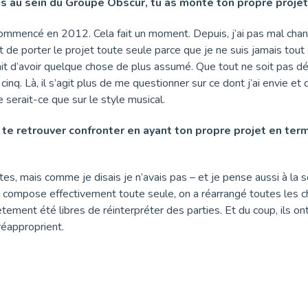
 au sein du Groupe Obscur, tu as monté ton propre projet
ommencé en 2012. Cela fait un moment. Depuis, j’ai pas mal cha
t de porter le projet toute seule parce que je ne suis jamais tout 
fait d’avoir quelque chose de plus assumé. Que tout ne soit pas 
 cinq. Là, il s’agit plus de me questionner sur ce dont j’ai envie et
e serait-ce que sur le style musical.
is te retrouver confronter en ayant ton propre projet en te
tes, mais comme je disais je n’avais pas – et je pense aussi à la
e compose effectivement toute seule, on a réarrangé toutes les chan
tement été libres de réinterpréter des parties. Et du coup, ils 
 réapproprient.