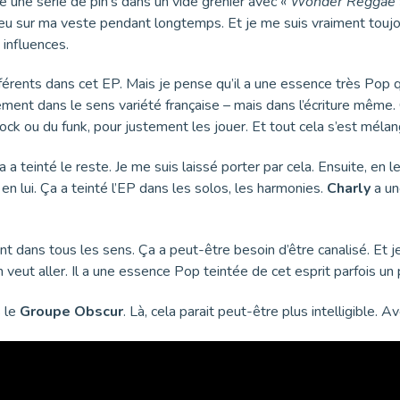
uvé une série de pin’s dans un vide grenier avec «
Wonder Reggae
i eu sur ma veste pendant longtemps. Et je me suis vraiment toujours 
 influences.
ifférents dans cet EP. Mais je pense qu’il a une essence très Pop 
cément dans le sens variété française – mais dans l’écriture même
rock ou du funk, pour justement les jouer. Et tout cela s’est mélan
 teinté le reste. Je me suis laissé porter par cela. Ensuite, en les
 en lui. Ça a teinté l’EP dans les solos, les harmonies.
Charly
a un
ant dans tous les sens. Ça a peut-être besoin d’être canalisé. Et j
n veut aller. Il a une essence Pop teintée de cet esprit parfois un 
s le
Groupe Obscur
. Là, cela parait peut-être plus intelligible. A