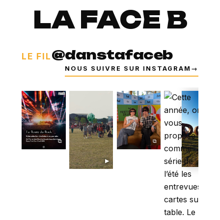
LA FACE B
@danstafaceb
LE FIL
NOUS SUIVRE SUR INSTAGRAM
→
⧉
⧉
▶