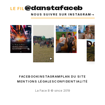
@danstafaceb
LE FIL
NOUS SUIVRE SUR INSTAGRAM
→
⧉
⧉
⧉
▶
FACEBOOK
INSTAGRAM
PLAN DU SITE
MENTIONS LÉGALES
CONFIDENTIALITÉ
La Face B © since 2019