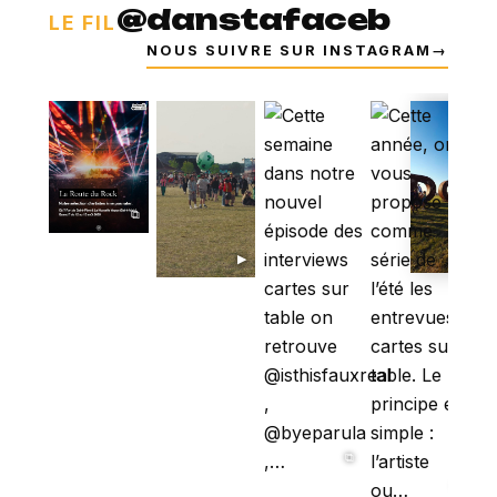
@danstafaceb
LE FIL
NOUS SUIVRE SUR INSTAGRAM
→
⧉
▶
⧉
⧉