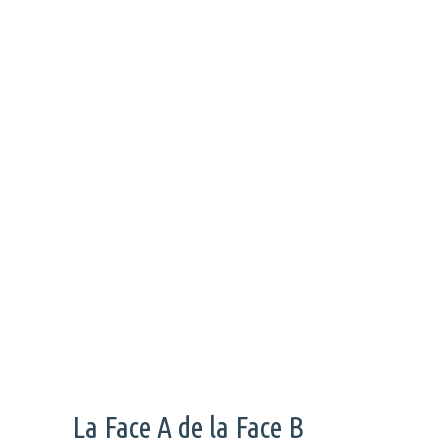
Aletheia’s Calling c’est le premier EP de Dirtsa, un
parfait mélange de ses influences qu’on découvre
grâce à son ADN.
La Face A de la Face B