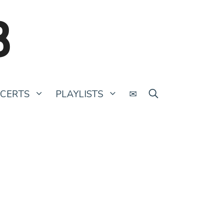
B
CERTS
PLAYLISTS
✉
CRAFT. S01 E06 – Poppy Fusée
10 novembre 2022
par
Claire Le Gouriellec