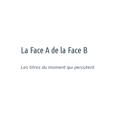
de son titre « Phalanges », et de l’histoire de ce titre
aux mille et une vies.
Page
Page
←
La Face A de la Face B
Les titres du moment qui percutent