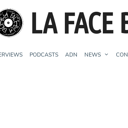
LA FACE 
ERVIEWS
PODCASTS
ADN
NEWS
CON
CRAFT. S01 E07 – Safia Nolin
17 novembre 2022
par
Claire Le Gouriellec